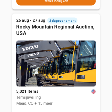
Items bekijken
26 aug - 27 aug
2 dagevenement
Rocky Mountain Regional Auction,
USA
5,021 Items
Termijnveiling
Mead, CO
+ 15 meer