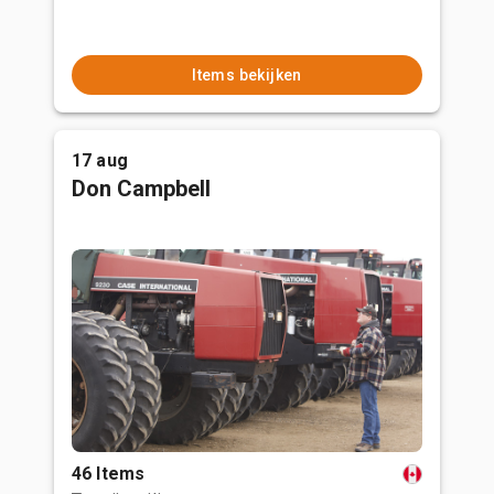
Items bekijken
17 aug
Don Campbell
46 Items