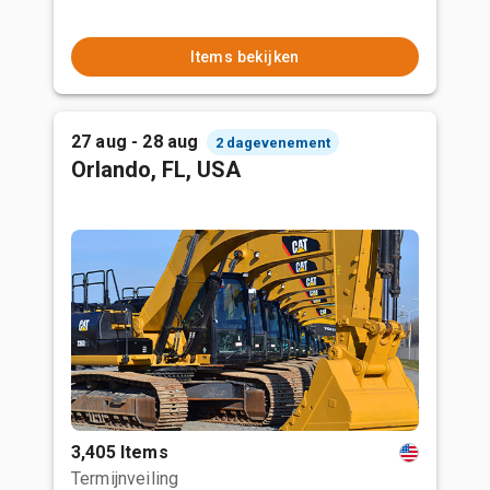
Items bekijken
27 aug - 28 aug
2 dagevenement
Orlando, FL, USA
3,405 Items
Termijnveiling