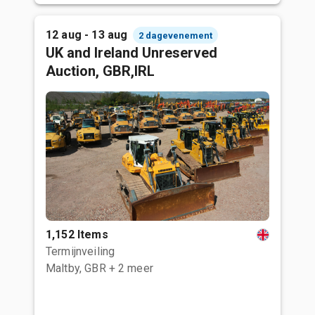
12 aug - 13 aug
2 dagevenement
UK and Ireland Unreserved
Auction, GBR,IRL
1,152 Items
Termijnveiling
Maltby, GBR
+ 2 meer