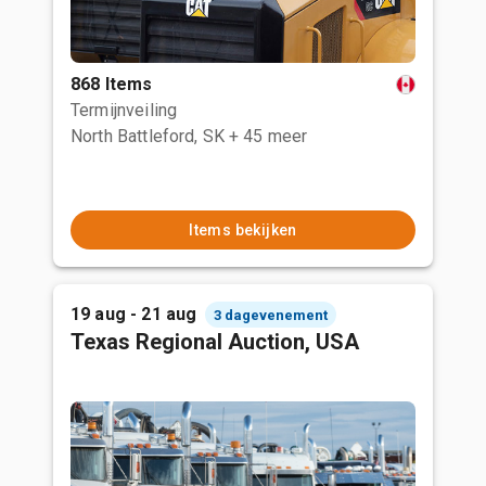
868 Items
Termijnveiling
North Battleford, SK
+ 45 meer
Items bekijken
19 aug - 21 aug
3 dagevenement
Texas Regional Auction, USA