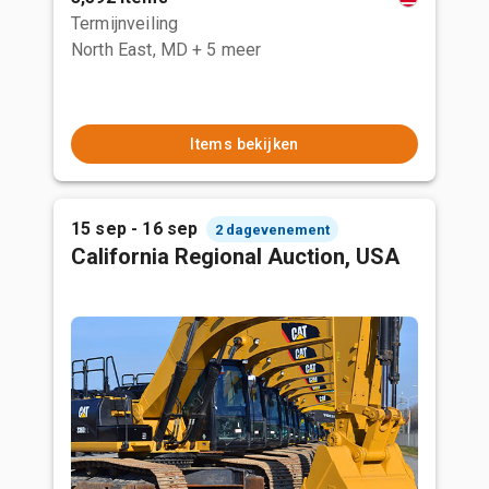
Termijnveiling
North East, MD
+ 5 meer
Items bekijken
15 sep - 16 sep
2 dagevenement
California Regional Auction, USA