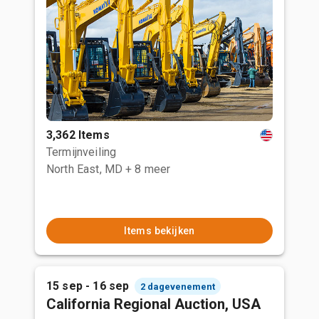
3,362 Items
Termijnveiling
North East, MD
+ 8 meer
Items bekijken
15 sep - 16 sep
2 dagevenement
California Regional Auction, USA