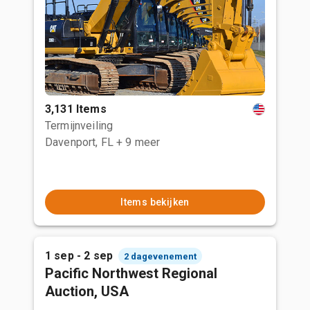
3,131 Items
Termijnveiling
Davenport, FL
+ 9 meer
Items bekijken
1 sep - 2 sep
2 dagevenement
Pacific Northwest Regional
Auction, USA