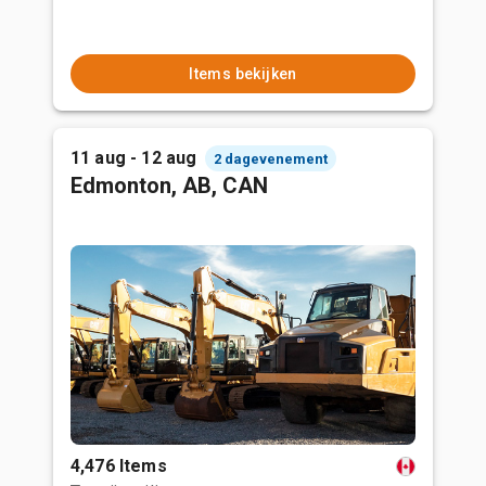
Items bekijken
11 aug - 12 aug
2 dagevenement
Edmonton, AB, CAN
4,476 Items