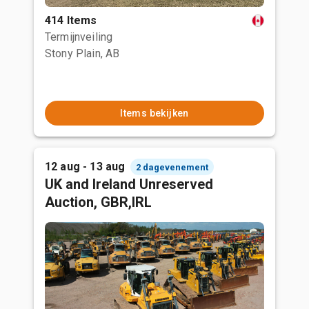
414 Items
Termijnveiling
Stony Plain, AB
Items bekijken
12 aug - 13 aug
2 dagevenement
UK and Ireland Unreserved
Auction, GBR,IRL