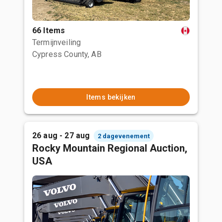
66 Items
Termijnveiling
Cypress County, AB
Items bekijken
26 aug - 27 aug
2 dagevenement
Rocky Mountain Regional Auction,
USA