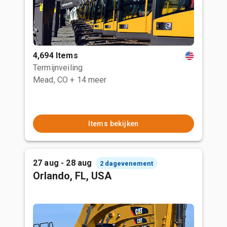
4,694 Items
Termijnveiling
Mead, CO
+ 14 meer
Items bekijken
27 aug - 28 aug
2 dagevenement
Orlando, FL, USA