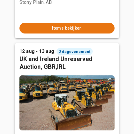
Stony Plain, AB
Items bekijken
12 aug - 13 aug
2 dagevenement
UK and Ireland Unreserved
Auction, GBR,IRL