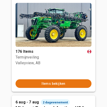
176 Items
Termijnveiling
Valleyview, AB
Items bekijken
6 aug - 7 aug
2 dagevenement