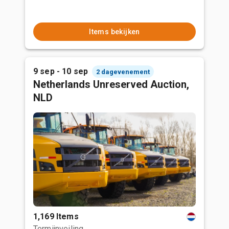
Items bekijken
9 sep - 10 sep
2 dagevenement
Netherlands Unreserved Auction,
NLD
1,169 Items
Termijnveiling