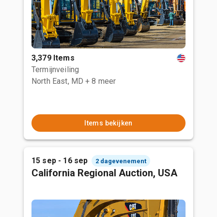
3,379 Items
Termijnveiling
North East, MD
+ 8 meer
Items bekijken
15 sep - 16 sep
2 dagevenement
California Regional Auction, USA