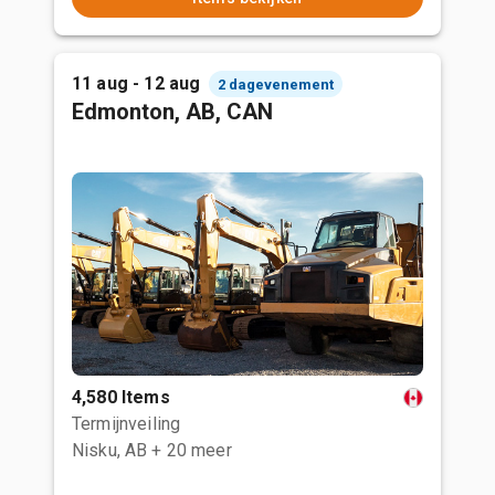
11 aug - 12 aug
2 dagevenement
Edmonton, AB, CAN
4,580 Items
Termijnveiling
Nisku, AB
+ 20 meer