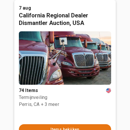
7 aug
California Regional Dealer
Dismantler Auction, USA
74 Items
Termijnveiling
Perris, CA
+ 3 meer
Items bekijken