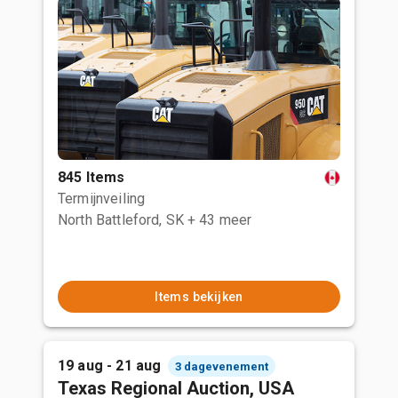
845 Items
Termijnveiling
North Battleford, SK
+ 43 meer
Items bekijken
19 aug - 21 aug
3 dagevenement
Texas Regional Auction, USA