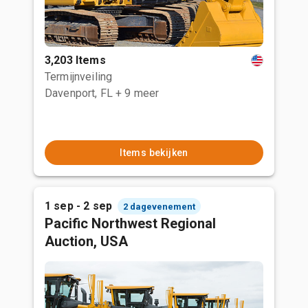
3,203 Items
Termijnveiling
Davenport, FL
+ 9 meer
Items bekijken
1 sep - 2 sep
2 dagevenement
Pacific Northwest Regional
Auction, USA