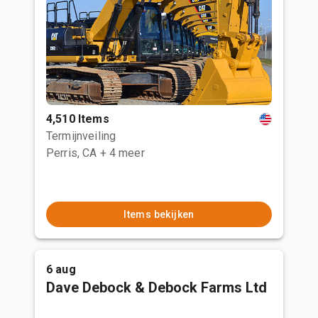
4,510 Items
Termijnveiling
Perris, CA
+ 4 meer
Items bekijken
6 aug
Dave Debock & Debock Farms Ltd