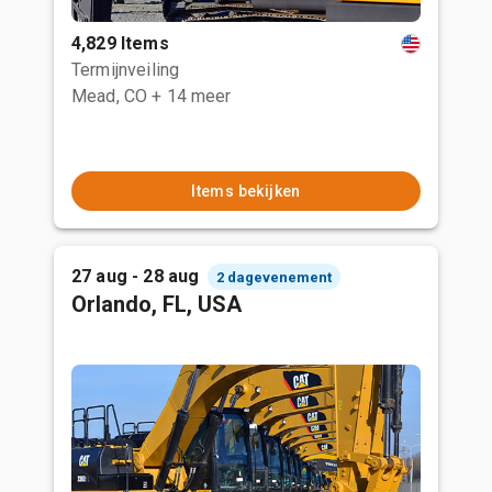
4,829 Items
Termijnveiling
Mead, CO
+ 14 meer
Items bekijken
27 aug - 28 aug
2 dagevenement
Orlando, FL, USA