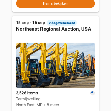
Items bekijken
15 sep - 16 sep
2 dagevenement
Northeast Regional Auction, USA
3,526 Items
Termijnveiling
North East, MD
+ 8 meer