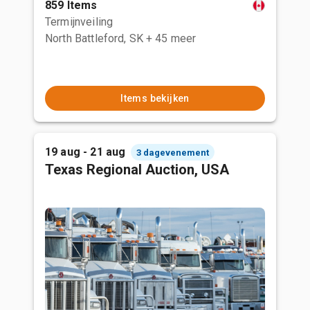
859 Items
Termijnveiling
North Battleford, SK
+ 45 meer
Items bekijken
19 aug - 21 aug
3 dagevenement
Texas Regional Auction, USA