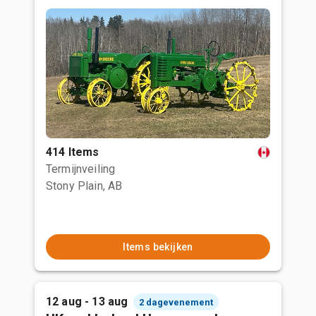
414 Items
Termijnveiling
Stony Plain, AB
Items bekijken
12 aug - 13 aug
2 dagevenement