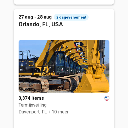
27 aug - 28 aug
2 dagevenement
Orlando, FL, USA
3,374 Items
Termijnveiling
Davenport, FL
+ 10 meer