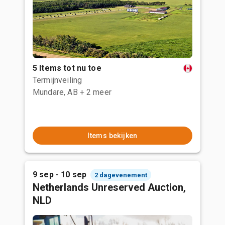
5 Items tot nu toe
Termijnveiling
Mundare, AB
+ 2 meer
Items bekijken
9 sep - 10 sep
2 dagevenement
Netherlands Unreserved Auction,
NLD