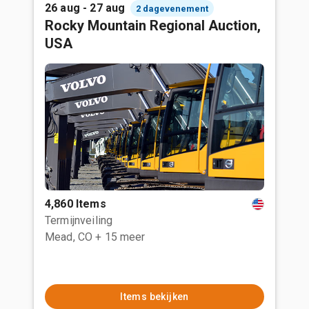
26 aug - 27 aug
2 dagevenement
Rocky Mountain Regional Auction,
USA
4,860 Items
Termijnveiling
Mead, CO
+ 15 meer
Items bekijken