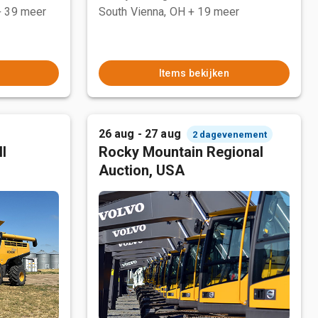
+ 39 meer
South Vienna, OH
+ 19 meer
Items bekijken
26 aug - 27 aug
2 dagevenement
l
Rocky Mountain Regional
Auction, USA