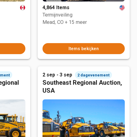
4,864 Items
Termijnveiling
Mead, CO
+ 15 meer
Items bekijken
2 sep - 3 sep
ement
2 dagevenement
egional
Southeast Regional Auction,
USA