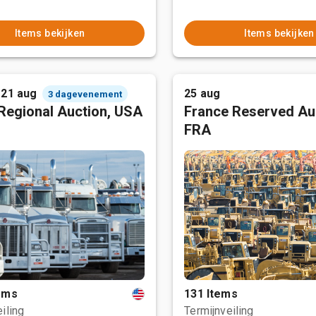
Items bekijken
Items bekijken
 21 aug
25 aug
3 dagevenement
Regional Auction, USA
France Reserved Au
FRA
tems
131 Items
iling
Termijnveiling