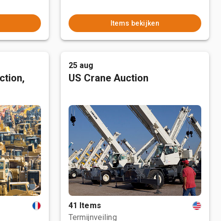
Items bekijken
25 aug
ction,
US Crane Auction
41 Items
Termijnveiling