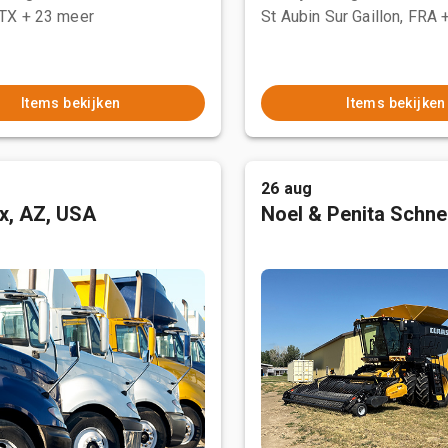
 TX
+ 23 meer
St Aubin Sur Gaillon, FRA
Items bekijken
Items bekijken
26 aug
x, AZ, USA
Noel & Penita Schnel