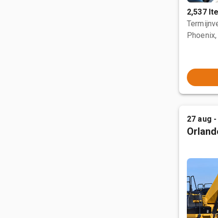
2,537 I
Termijnve
Phoenix,
27 aug -
Orland