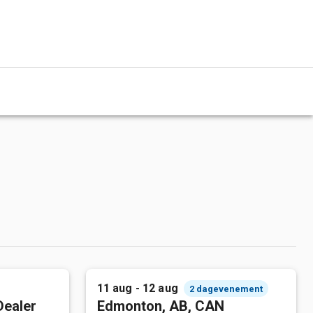
11 aug - 12 aug
2 dagevenement
Dealer
Edmonton, AB, CAN