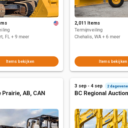
tems
2,011 Items
iling
Termijnveiling
t, FL
+ 9 meer
Chehalis, WA
+ 6 meer
Items bekijken
Items bekijken
3 sep - 4 sep
2 dageven
 Prairie, AB, CAN
BC Regional Auctio