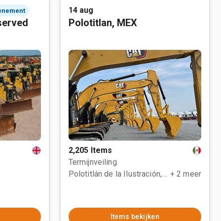
14 aug
enement
served
Polotitlan, MEX
2,205 Items
Termijnveiling
Polotitlán de la Ilustración, MEX
+ 2 meer
Items bekijken