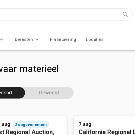
Diensten
Financiering
Locaties
aar materieel
enkort
Geweest
7 aug
7 aug
2 dagevenement
t Regional Auction,
California Regional 