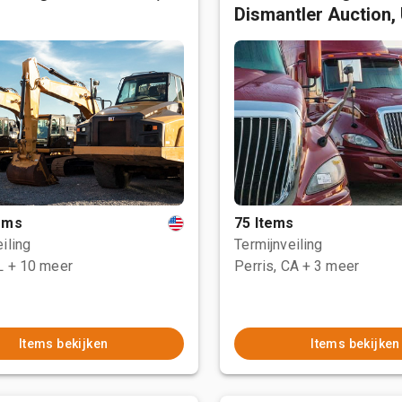
Dismantler Auction,
tems
75 Items
iling
Termijnveiling
L
+ 10 meer
Perris, CA
+ 3 meer
Items bekijken
Items bekijken