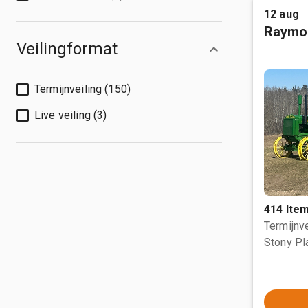
12 aug
Raymo
Veilingformat
Termijnveiling (150)
Live veiling (3)
414 Ite
Termijnve
Stony Pl