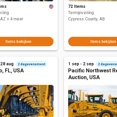
tems
72 Items
iling
Termijnveiling
 AZ
+ 4 meer
Cypress County, AB
Items bekijken
Items bekijken
 28 aug
1 sep - 2 sep
2 dagevenement
2 dageven
o, FL, USA
Pacific Northwest R
Auction, USA