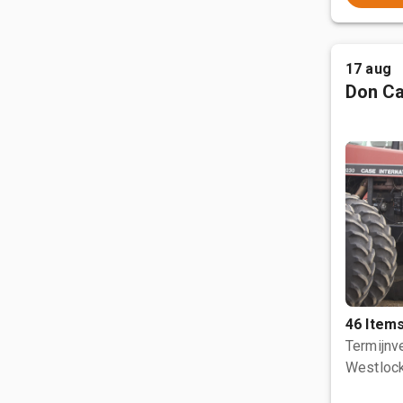
17 aug
Don Ca
46 Item
Termijnve
Westlock