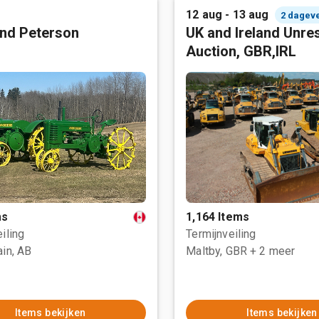
12 aug - 13 aug
2 dagev
nd Peterson
UK and Ireland Unre
Auction, GBR,IRL
ms
1,164 Items
iling
Termijnveiling
ain, AB
Maltby, GBR
+ 2 meer
Items bekijken
Items bekijken