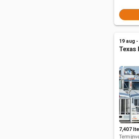
19 aug -
Texas 
7,407 I
Termijnve