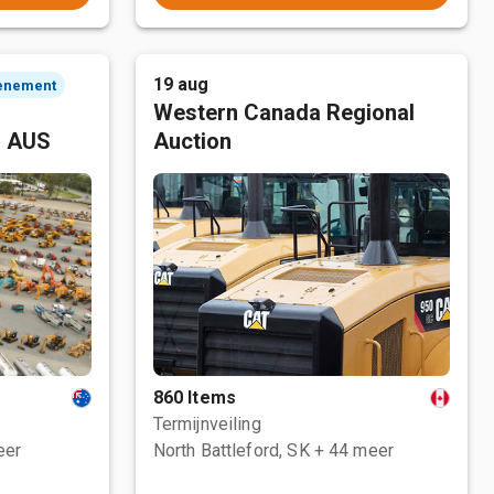
19 aug
enement
Western Canada Regional
, AUS
Auction
860 Items
Termijnveiling
eer
North Battleford, SK
+ 44 meer