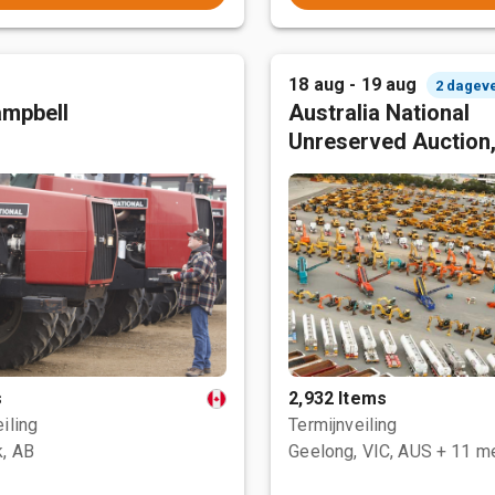
18 aug - 19 aug
2 dagev
mpbell
Australia National
Unreserved Auction
s
2,932 Items
iling
Termijnveiling
, AB
Geelong, VIC, AUS
+ 11 m