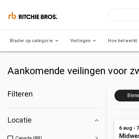
Blader op categorie
Veilingen
Hoe het werkt
Aankomende veilingen voor zw
Filteren
Binn
Locatie
6 aug - 
Midwes
Canada (88)