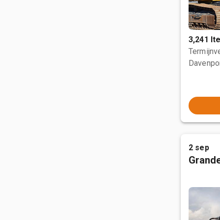
3,241 I
Termijnve
Davenpor
2 sep
Grande