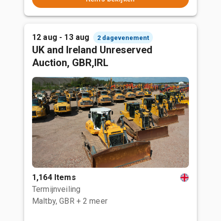
12 aug - 13 aug
2 dagevenement
UK and Ireland Unreserved
Auction, GBR,IRL
1,164 Items
Termijnveiling
Maltby, GBR
+ 2 meer