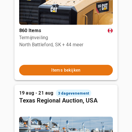
860 Items
Termijnveiling
North Battleford, SK
+ 44 meer
Items bekijken
19 aug - 21 aug
3 dagevenement
Texas Regional Auction, USA