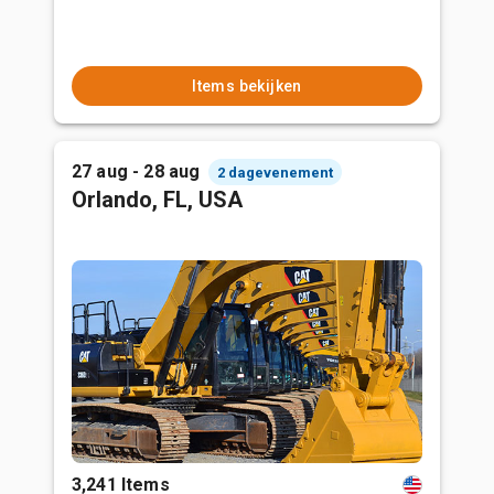
Items bekijken
27 aug - 28 aug
2 dagevenement
Orlando, FL, USA
3,241 Items