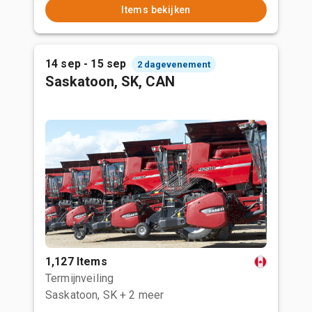
Items bekijken
14 sep - 15 sep
2 dagevenement
Saskatoon, SK, CAN
1,127 Items
Termijnveiling
Saskatoon, SK
+ 2 meer