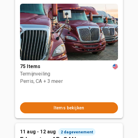
75 Items
Termijnveiling
Perris, CA
+ 3 meer
Items bekijken
11 aug - 12 aug
2 dagevenement