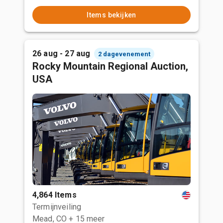
Items bekijken
26 aug - 27 aug
2 dagevenement
Rocky Mountain Regional Auction,
USA
4,864 Items
Termijnveiling
Mead, CO
+ 15 meer