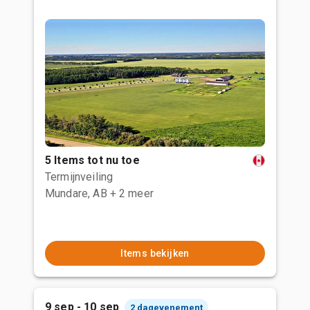
5 Items tot nu toe
Termijnveiling
Mundare, AB
+ 2 meer
Items bekijken
9 sep - 10 sep
2 dagevenement