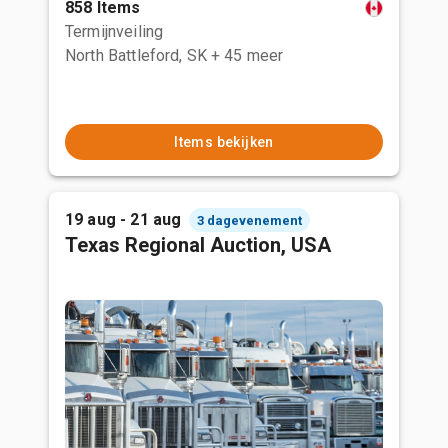
858 Items
Termijnveiling
North Battleford, SK
+ 45 meer
Items bekijken
19 aug - 21 aug
3 dagevenement
Texas Regional Auction, USA