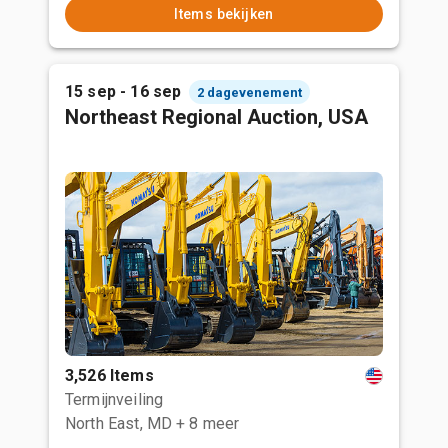
Items bekijken
15 sep - 16 sep
2 dagevenement
Northeast Regional Auction, USA
3,526 Items
Termijnveiling
North East, MD
+ 8 meer