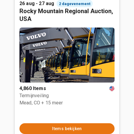
26 aug - 27 aug
2 dagevenement
Rocky Mountain Regional Auction,
USA
4,860 Items
Termijnveiling
Mead, CO
+ 15 meer
Items bekijken