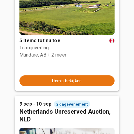
5 Items tot nu toe
Termijnveiling
Mundare, AB
+ 2 meer
Items bekijken
9 sep - 10 sep
2 dagevenement
Netherlands Unreserved Auction,
NLD