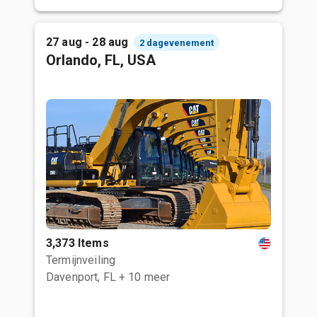
27 aug - 28 aug
2 dagevenement
Orlando, FL, USA
3,373 Items
Termijnveiling
Davenport, FL
+ 10 meer