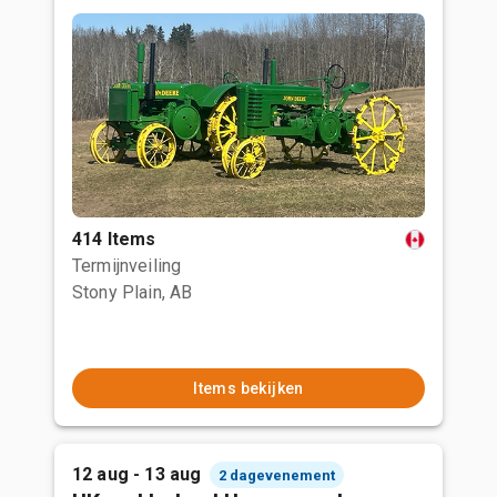
414 Items
Termijnveiling
Stony Plain, AB
Items bekijken
12 aug - 13 aug
2 dagevenement