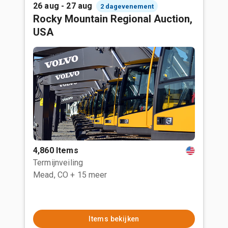
26 aug - 27 aug
2 dagevenement
Rocky Mountain Regional Auction,
USA
4,860 Items
Termijnveiling
Mead, CO
+ 15 meer
Items bekijken