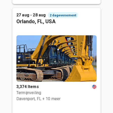
27 aug - 28 aug
2 dagevenement
Orlando, FL, USA
3,374 Items
Termijnveiling
Davenport, FL
+ 10 meer