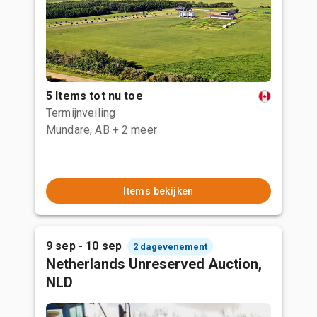
5 Items tot nu toe
Termijnveiling
Mundare, AB
+ 2 meer
Items bekijken
9 sep - 10 sep
2 dagevenement
Netherlands Unreserved Auction,
NLD