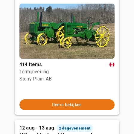
414 Items
Termijnveiling
Stony Plain, AB
Items bekijken
12 aug - 13 aug
2 dagevenement