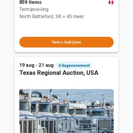
859 Items
Termijnveiling
North Battleford, SK
+ 45 meer
Items bekijken
19 aug - 21 aug
3 dagevenement
Texas Regional Auction, USA