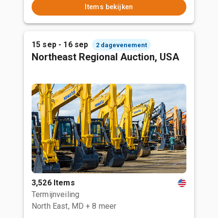
Items bekijken
15 sep - 16 sep
2 dagevenement
Northeast Regional Auction, USA
3,526 Items
Termijnveiling
North East, MD
+ 8 meer