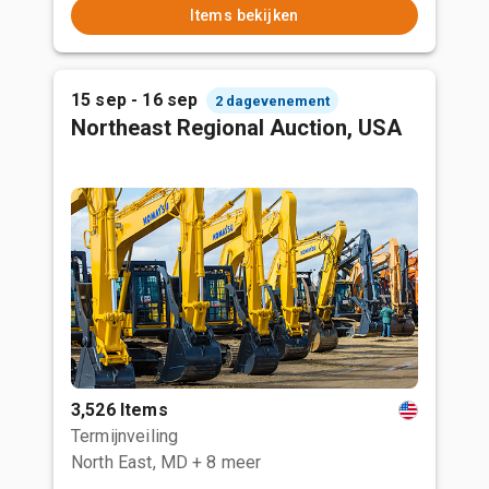
Items bekijken
15 sep - 16 sep
2 dagevenement
Northeast Regional Auction, USA
3,526 Items
Termijnveiling
North East, MD
+ 8 meer