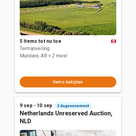
5 Items tot nu toe
Termijnveiling
Mundare, AB
+ 2 meer
Items bekijken
9 sep - 10 sep
2 dagevenement
Netherlands Unreserved Auction,
NLD