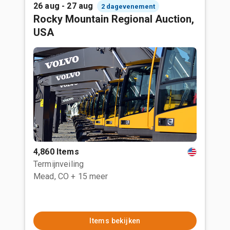
26 aug - 27 aug
2 dagevenement
Rocky Mountain Regional Auction,
USA
4,860 Items
Termijnveiling
Mead, CO
+ 15 meer
Items bekijken