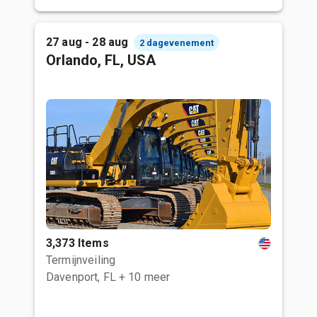
27 aug - 28 aug
2 dagevenement
Orlando, FL, USA
3,373 Items
Termijnveiling
Davenport, FL
+ 10 meer