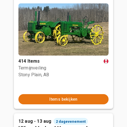
414 Items
Termijnveiling
Stony Plain, AB
Items bekijken
12 aug - 13 aug
2 dagevenement