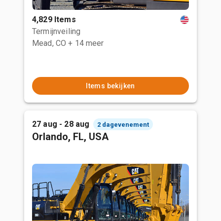
4,829 Items
Termijnveiling
Mead, CO
+ 14 meer
Items bekijken
27 aug - 28 aug
2 dagevenement
Orlando, FL, USA