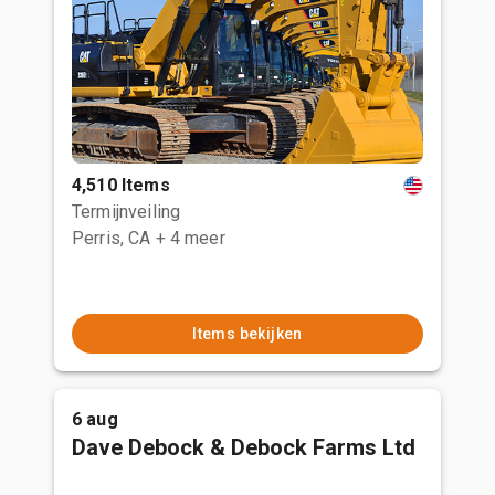
4,510 Items
Termijnveiling
Perris, CA
+ 4 meer
Items bekijken
6 aug
Dave Debock & Debock Farms Ltd