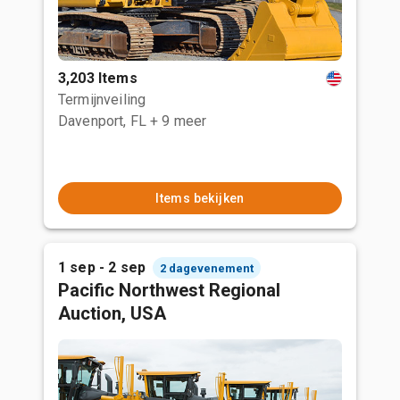
3,203 Items
Termijnveiling
Davenport, FL
+ 9 meer
Items bekijken
1 sep - 2 sep
2 dagevenement
Pacific Northwest Regional
Auction, USA