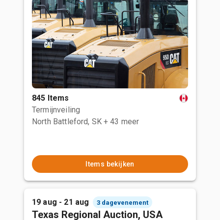
845 Items
Termijnveiling
North Battleford, SK
+ 43 meer
Items bekijken
19 aug - 21 aug
3 dagevenement
Texas Regional Auction, USA