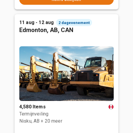
11 aug - 12 aug
2 dagevenement
Edmonton, AB, CAN
4,580 Items
Termijnveiling
Nisku, AB
+ 20 meer