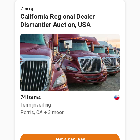
7 aug
California Regional Dealer
Dismantler Auction, USA
74 Items
Termijnveiling
Perris, CA
+ 3 meer
Items bekijken