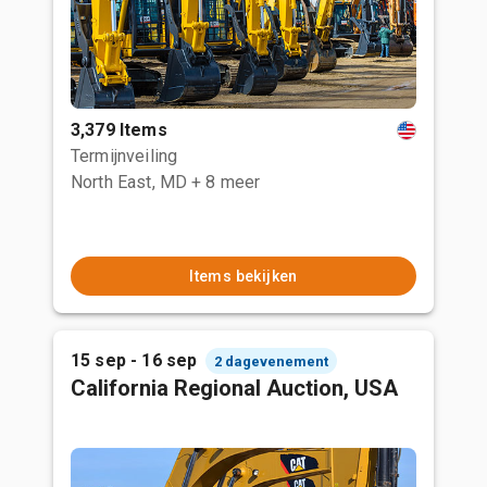
3,379 Items
Termijnveiling
North East, MD
+ 8 meer
Items bekijken
15 sep - 16 sep
2 dagevenement
California Regional Auction, USA