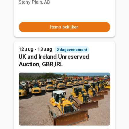
Stony Plain, AB
Items bekijken
12 aug - 13 aug
2 dagevenement
UK and Ireland Unreserved
Auction, GBR,IRL