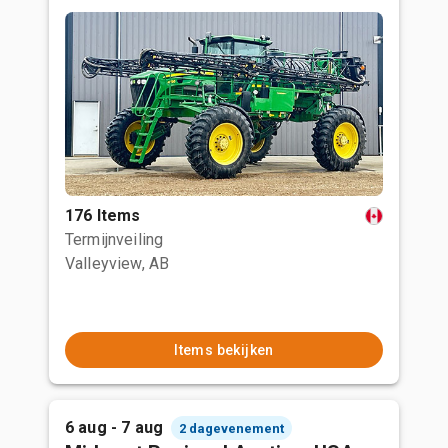
176 Items
Termijnveiling
Valleyview, AB
Items bekijken
6 aug - 7 aug
2 dagevenement