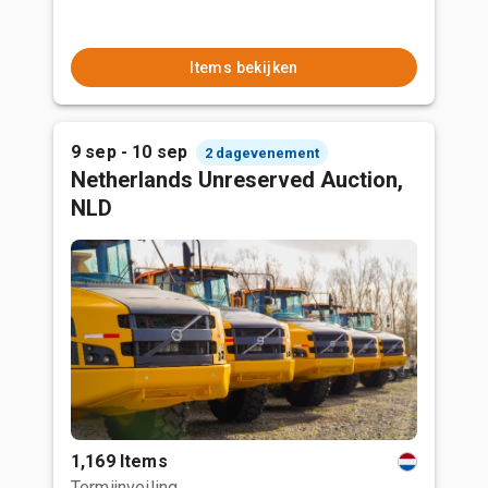
Items bekijken
9 sep - 10 sep
2 dagevenement
Netherlands Unreserved Auction,
NLD
1,169 Items
Termijnveiling