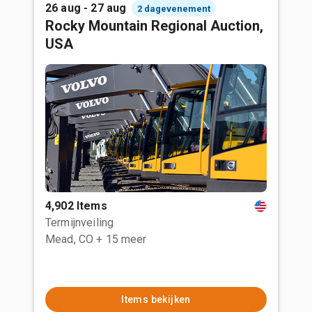
26 aug - 27 aug
2 dagevenement
Rocky Mountain Regional Auction,
USA
4,902 Items
Termijnveiling
Mead, CO
+ 15 meer
Items bekijken