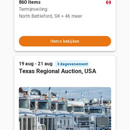
860 Items
Termijnveiling
North Battleford, SK
+ 46 meer
Items bekijken
19 aug - 21 aug
3 dagevenement
Texas Regional Auction, USA