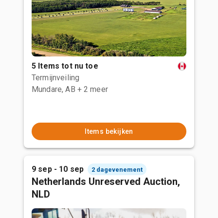
5 Items tot nu toe
Termijnveiling
Mundare, AB
+ 2 meer
Items bekijken
9 sep - 10 sep
2 dagevenement
Netherlands Unreserved Auction,
NLD