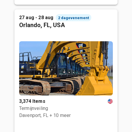
27 aug - 28 aug
2 dagevenement
Orlando, FL, USA
3,374 Items
Termijnveiling
Davenport, FL
+ 10 meer