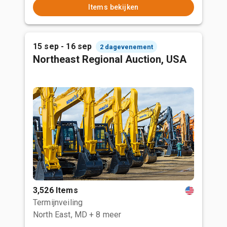
Items bekijken
15 sep - 16 sep
2 dagevenement
Northeast Regional Auction, USA
3,526 Items
Termijnveiling
North East, MD
+ 8 meer