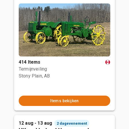
414 Items
Termijnveiling
Stony Plain, AB
Items bekijken
12 aug - 13 aug
2 dagevenement