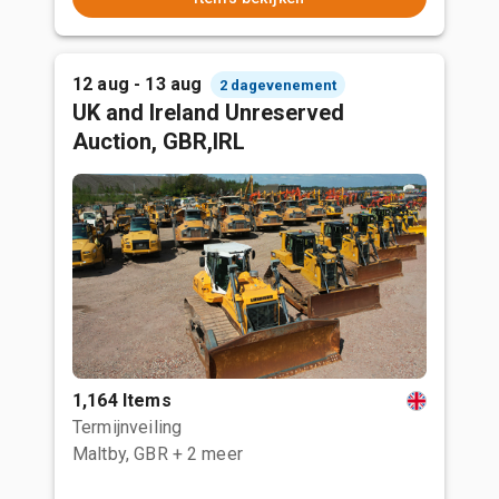
12 aug - 13 aug
2 dagevenement
UK and Ireland Unreserved
Auction, GBR,IRL
1,164 Items
Termijnveiling
Maltby, GBR
+ 2 meer