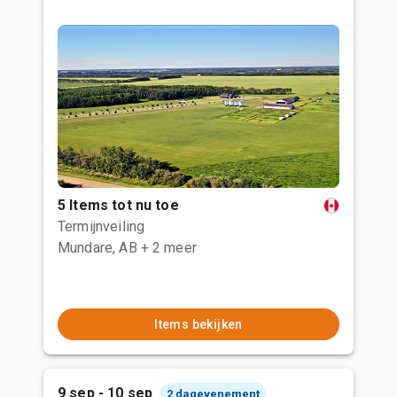
5 Items tot nu toe
Termijnveiling
Mundare, AB
+ 2 meer
Items bekijken
9 sep - 10 sep
2 dagevenement