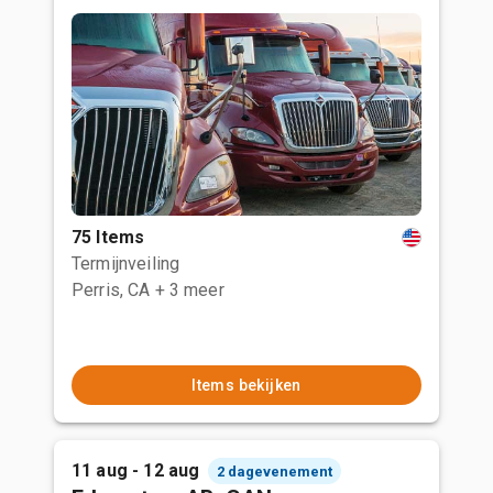
75 Items
Termijnveiling
Perris, CA
+ 3 meer
Items bekijken
11 aug - 12 aug
2 dagevenement