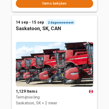
Items bekijken
14 sep - 15 sep
2 dagevenement
Saskatoon, SK, CAN
1,129 Items
Termijnveiling
Saskatoon, SK
+ 2 meer