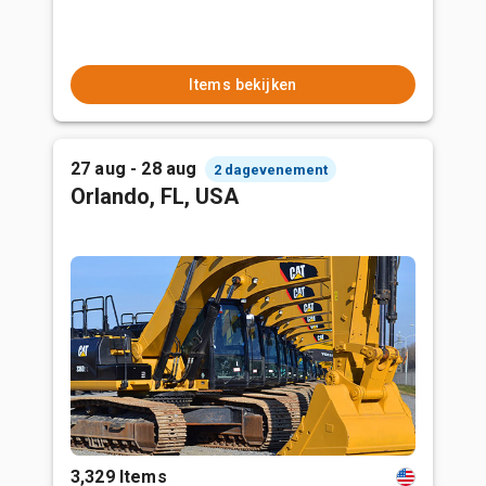
Items bekijken
27 aug - 28 aug
2 dagevenement
Orlando, FL, USA
3,329 Items