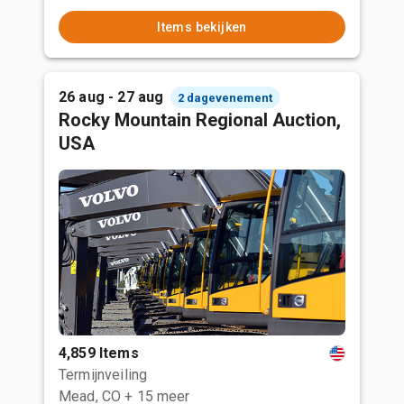
Items bekijken
26 aug - 27 aug
2 dagevenement
Rocky Mountain Regional Auction,
USA
4,859 Items
Termijnveiling
Mead, CO
+ 15 meer