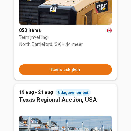
858 Items
Termijnveiling
North Battleford, SK
+ 44 meer
Items bekijken
19 aug - 21 aug
3 dagevenement
Texas Regional Auction, USA