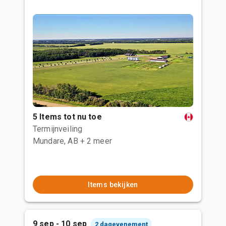
5 Items tot nu toe
Termijnveiling
Mundare, AB
+ 2 meer
Items bekijken
9 sep - 10 sep
2 dagevenement