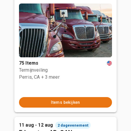
75 Items
Termijnveiling
Perris, CA
+ 3 meer
Items bekijken
11 aug - 12 aug
2 dagevenement