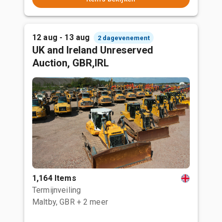
12 aug - 13 aug
2 dagevenement
UK and Ireland Unreserved
Auction, GBR,IRL
1,164 Items
Termijnveiling
Maltby, GBR
+ 2 meer