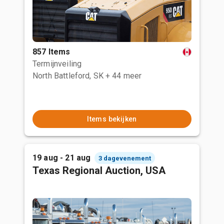
857 Items
Termijnveiling
North Battleford, SK
+ 44 meer
Items bekijken
19 aug - 21 aug
3 dagevenement
Texas Regional Auction, USA