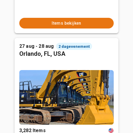
Items bekijken
27 aug - 28 aug
2 dagevenement
Orlando, FL, USA
3,282 Items