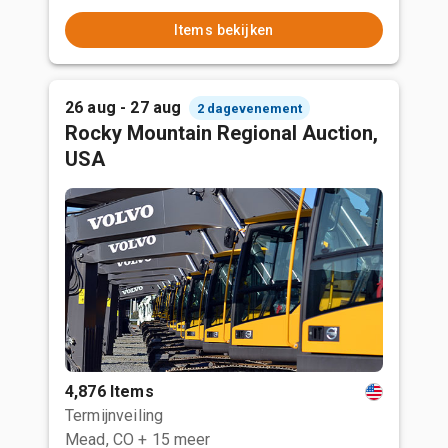
Items bekijken
26 aug - 27 aug
2 dagevenement
Rocky Mountain Regional Auction,
USA
4,876 Items
Termijnveiling
Mead, CO
+ 15 meer