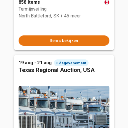
858 Items
Termijnveiling
North Battleford, SK
+ 45 meer
Items bekijken
19 aug - 21 aug
3 dagevenement
Texas Regional Auction, USA