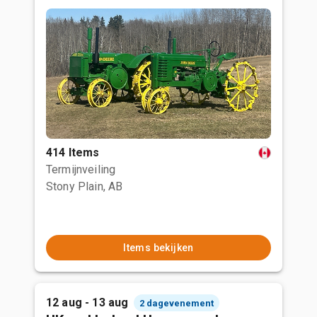
414 Items
Termijnveiling
Stony Plain, AB
Items bekijken
12 aug - 13 aug
2 dagevenement