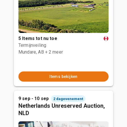
5 Items tot nu toe
Termijnveiling
Mundare, AB
+ 2 meer
Items bekijken
9 sep - 10 sep
2 dagevenement
Netherlands Unreserved Auction,
NLD