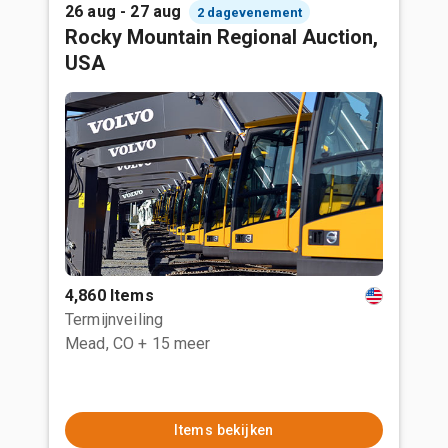
26 aug - 27 aug
2 dagevenement
Rocky Mountain Regional Auction,
USA
4,860 Items
Termijnveiling
Mead, CO
+ 15 meer
Items bekijken