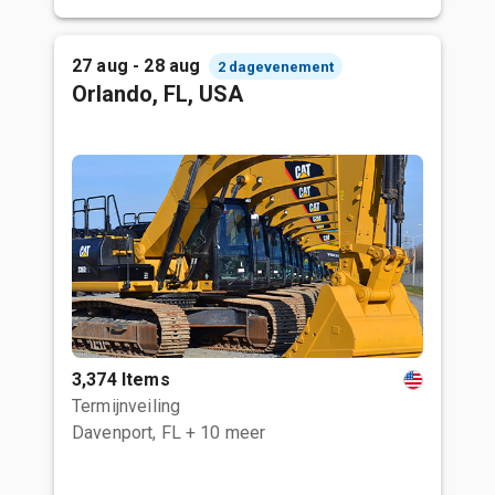
27 aug - 28 aug
2 dagevenement
Orlando, FL, USA
3,374 Items
Termijnveiling
Davenport, FL
+ 10 meer