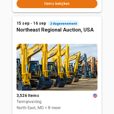
Items bekijken
15 sep - 16 sep
2 dagevenement
Northeast Regional Auction, USA
3,526 Items
Termijnveiling
North East, MD
+ 8 meer