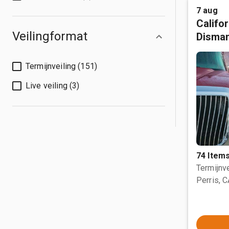
7 aug
Califo
Veilingformat
Disman
Termijnveiling (151)
Live veiling (3)
74 Item
Termijnve
Perris, 