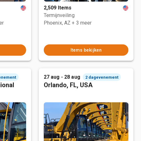
2,509 Items
Termijnveiling
er
Phoenix, AZ
+ 3 meer
Items bekijken
27 aug - 28 aug
enement
2 dagevenement
ional
Orlando, FL, USA