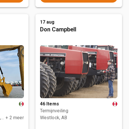
17 aug
Don Campbell
46 Items
Termijnveiling
Polotitlán de la Ilustración, MEX
+ 2 meer
Westlock, AB