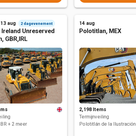
 13 aug
14 aug
2 dagevenement
 Ireland Unreserved
Polotitlan, MEX
n, GBR,IRL
tems
2,198 Items
iling
Termijnveiling
GBR
+ 2 meer