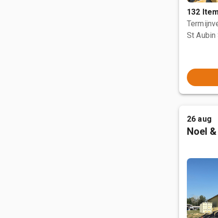
132 Ite
Termijnve
St Aubin 
26 aug
Noel &