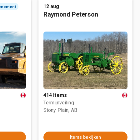
12 aug
enement
Raymond Peterson
414 Items
Termijnveiling
Stony Plain, AB
Items bekijken