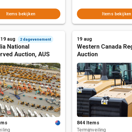
Items bekijken
Items bekijken
 19 aug
19 aug
2 dagevenement
ia National
Western Canada Reg
rved Auction, AUS
Auction
tems
844 Items
iling
Termijnveiling