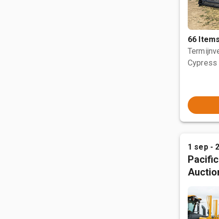
66 Item
Termijnve
Cypress 
1 sep - 
Pacifi
Auctio