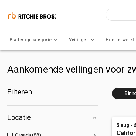
Blader op categorie
Veilingen
Hoe het werkt
Aankomende veilingen voor zw
Filteren
Binn
Locatie
5 aug - 
Califor
Canada (88)