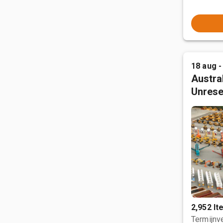
18 aug -
Austral
Unrese
2,952 I
Termijnve