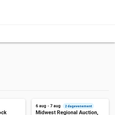
6 aug - 7 aug
2 dagevenement
ock
Midwest Regional Auction,