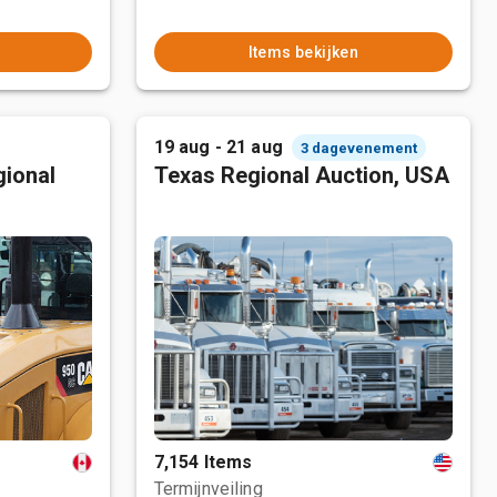
Items bekijken
19 aug - 21 aug
3 dagevenement
ional
Texas Regional Auction, USA
7,154 Items
Termijnveiling