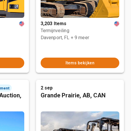
3,203 Items
Termijnveiling
Davenport, FL
+ 9 meer
Items bekijken
2 sep
ement
Auction,
Grande Prairie, AB, CAN