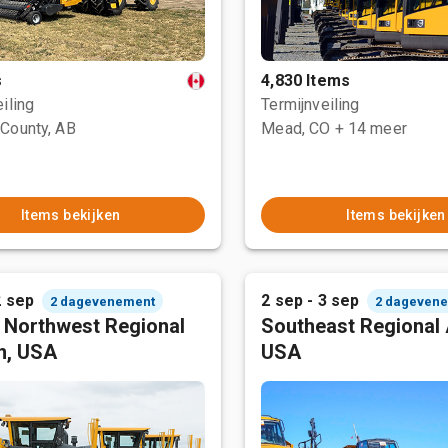
s
4,830 Items
iling
Termijnveiling
County, AB
Mead, CO
+ 14 meer
Items bekijken
Items bekijken
2 sep
2 sep - 3 sep
2 dagevenement
2 dageven
c Northwest Regional
Southeast Regional 
n, USA
USA