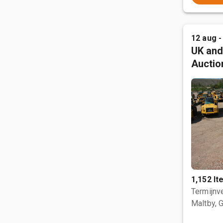
12 aug -
UK and
Auctio
1,152 I
Termijnve
Maltby, 