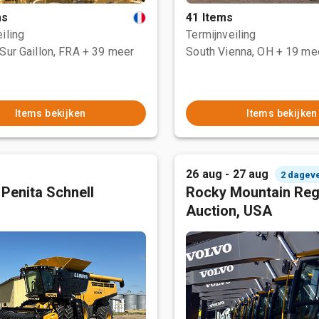
ms
41 Items
iling
Termijnveiling
Sur Gaillon, FRA
+ 39 meer
South Vienna, OH
+ 19 me
Items bekijken
Items bekijken
26 aug - 27 aug
2 dagev
 Penita Schnell
Rocky Mountain Reg
Auction, USA