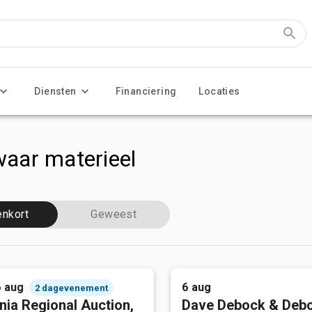
Diensten
Financiering
Locaties
aar materieel
enkort
Geweest
6 aug
6 aug
2 dagevenement
nia Regional Auction,
Dave Debock & Deb