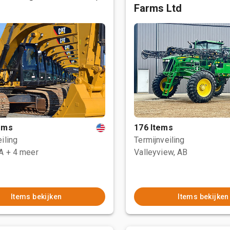
Farms Ltd
tems
176 Items
iling
Termijnveiling
CA
+ 4 meer
Valleyview, AB
Items bekijken
Items bekijken