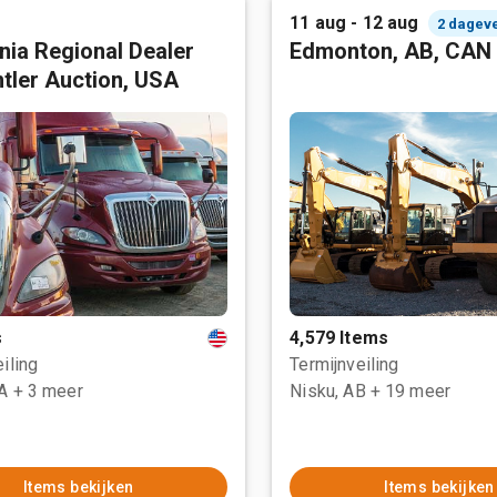
11 aug - 12 aug
2 dagev
rnia Regional Dealer
Edmonton, AB, CAN
tler Auction, USA
s
4,579 Items
iling
Termijnveiling
CA
+ 3 meer
Nisku, AB
+ 19 meer
Items bekijken
Items bekijken