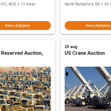
 VIC, AUS
+ 11 meer
North Battleford, SK
+ 43 
Items bekijken
Items bekijken
25 aug
 Reserved Auction,
US Crane Auction