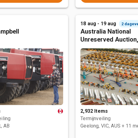
18 aug - 19 aug
2 dagev
mpbell
Australia National
Unreserved Auction
s
2,932 Items
iling
Termijnveiling
, AB
Geelong, VIC, AUS
+ 11 m