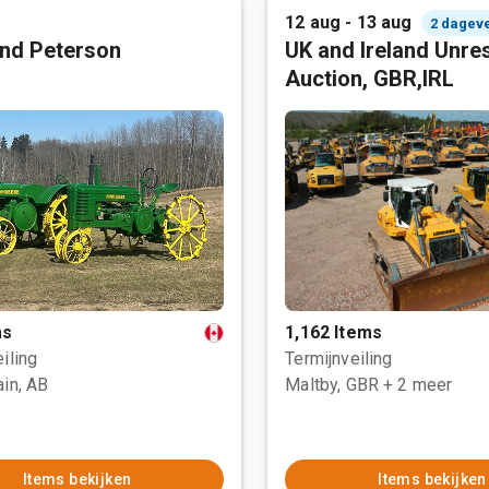
12 aug - 13 aug
2 dagev
nd Peterson
UK and Ireland Unre
Auction, GBR,IRL
ms
1,162 Items
iling
Termijnveiling
ain, AB
Maltby, GBR
+ 2 meer
Items bekijken
Items bekijken