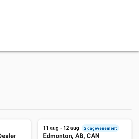
11 aug - 12 aug
2 dagevenement
Dealer
Edmonton, AB, CAN