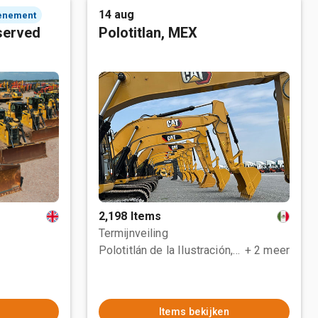
14 aug
enement
served
Polotitlan, MEX
2,198 Items
Termijnveiling
Polotitlán de la Ilustración, MEX
+ 2 meer
Items bekijken