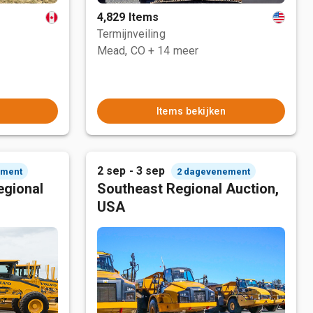
4,829 Items
Termijnveiling
Mead, CO
+ 14 meer
Items bekijken
2 sep - 3 sep
ement
2 dagevenement
egional
Southeast Regional Auction,
USA