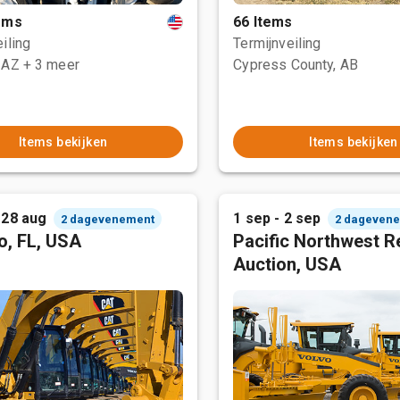
tems
66 Items
iling
Termijnveiling
 AZ
+ 3 meer
Cypress County, AB
Items bekijken
Items bekijken
 28 aug
1 sep - 2 sep
2 dagevenement
2 dageven
o, FL, USA
Pacific Northwest R
Auction, USA