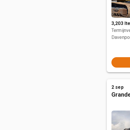
3,203 I
Termijnve
Davenpor
2 sep
Grande