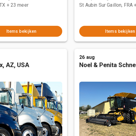
 TX
+ 23 meer
St Aubin Sur Gaillon, FRA
Items bekijken
Items bekijken
26 aug
x, AZ, USA
Noel & Penita Schnel