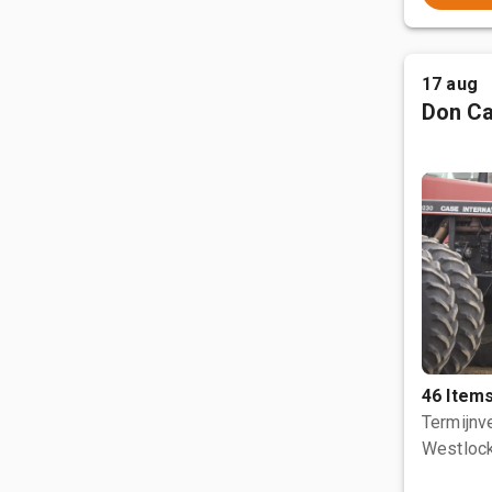
17 aug
Don Ca
46 Item
Termijnve
Westlock