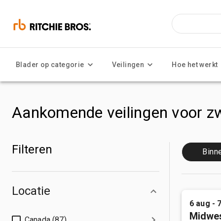
Blader op categorie
Veilingen
Hoe het werkt
Aankomende veilingen voor zw
Filteren
Binn
Locatie
6 aug - 
Midwes
Canada (87)