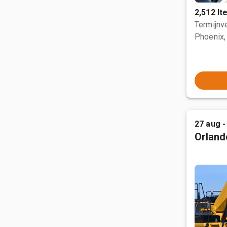
2,512 I
Termijnve
Phoenix,
27 aug -
Orland