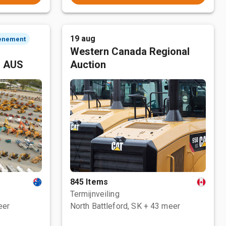
19 aug
enement
Western Canada Regional
, AUS
Auction
845 Items
Termijnveiling
eer
North Battleford, SK
+ 43 meer