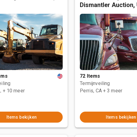
Dismantler Auction,
tems
72 Items
iling
Termijnveiling
L
+ 10 meer
Perris, CA
+ 3 meer
Items bekijken
Items bekijken