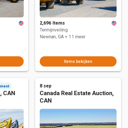
2,696 Items
Termijnveiling
Newnan, GA
+ 11 meer
Items bekijken
8 sep
ement
n, CAN
Canada Real Estate Auction,
CAN