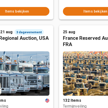
Items bekijken
Items bekijken
 21 aug
25 aug
3 dagevenement
Regional Auction, USA
France Reserved Au
FRA
tems
132 Items
iling
Termijnveiling