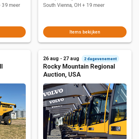
+ 39 meer
South Vienna, OH
+ 19 meer
Items bekijken
26 aug - 27 aug
2 dagevenement
l
Rocky Mountain Regional
Auction, USA