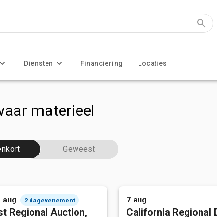
Diensten
Financiering
Locaties
aar materieel
enkort
Geweest
7 aug
7 aug
2 dagevenement
t Regional Auction,
California Regional 