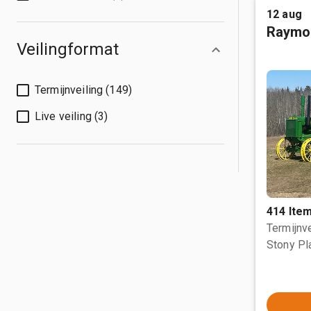
12 aug
Raymo
Veilingformat
Termijnveiling (149)
Live veiling (3)
414 Ite
Termijnve
Stony Pl