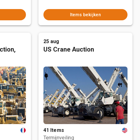
Items bekijken
25 aug
ction,
US Crane Auction
41 Items
Termijnveiling