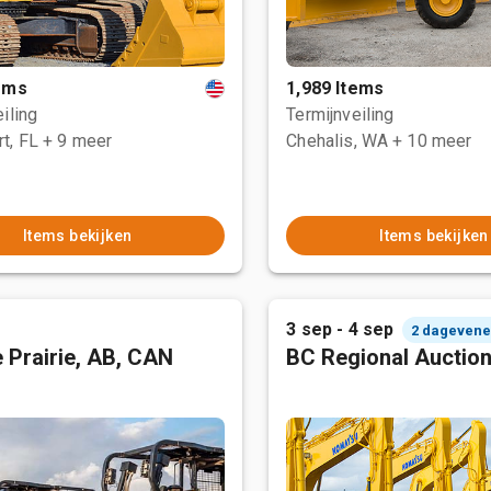
tems
1,989 Items
iling
Termijnveiling
t, FL
+ 9 meer
Chehalis, WA
+ 10 meer
Items bekijken
Items bekijken
3 sep - 4 sep
2 dageven
 Prairie, AB, CAN
BC Regional Auctio