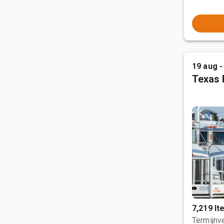
19 aug -
Texas 
7,219 I
Termijnve