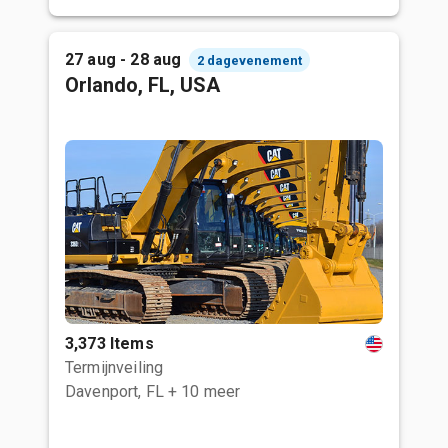
27 aug - 28 aug
2 dagevenement
Orlando, FL, USA
3,373 Items
Termijnveiling
Davenport, FL
+ 10 meer