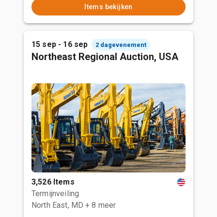
Items bekijken
15 sep - 16 sep
2 dagevenement
Northeast Regional Auction, USA
3,526 Items
Termijnveiling
North East, MD
+ 8 meer