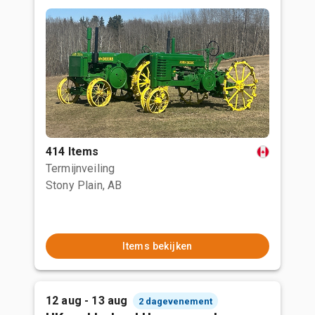
414 Items
Termijnveiling
Stony Plain, AB
Items bekijken
12 aug - 13 aug
2 dagevenement