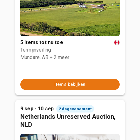
5 Items tot nu toe
Termijnveiling
Mundare, AB
+ 2 meer
Items bekijken
9 sep - 10 sep
2 dagevenement
Netherlands Unreserved Auction,
NLD