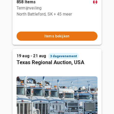
858 Items
Termijnveiling
North Battleford, SK
+ 45 meer
Items bekijken
19 aug - 21 aug
3 dagevenement
Texas Regional Auction, USA