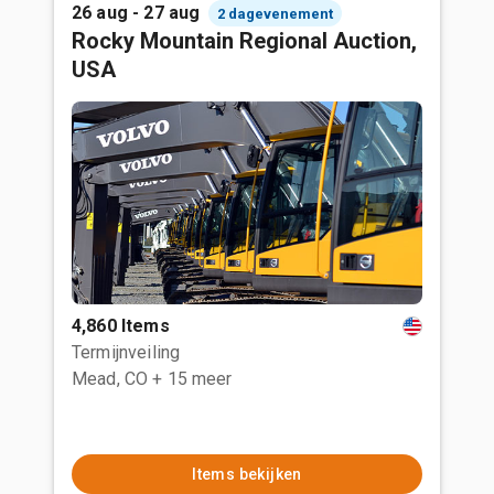
26 aug - 27 aug
2 dagevenement
Rocky Mountain Regional Auction,
USA
4,860 Items
Termijnveiling
Mead, CO
+ 15 meer
Items bekijken