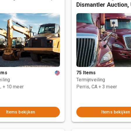
Dismantler Auction,
tems
75 Items
iling
Termijnveiling
L
+ 10 meer
Perris, CA
+ 3 meer
Items bekijken
Items bekijken