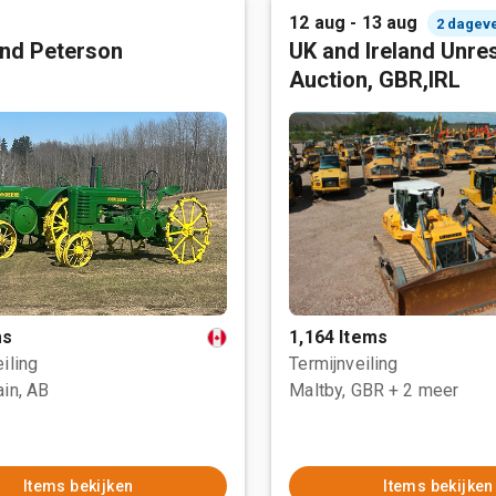
12 aug - 13 aug
2 dagev
nd Peterson
UK and Ireland Unre
Auction, GBR,IRL
ms
1,164 Items
iling
Termijnveiling
ain, AB
Maltby, GBR
+ 2 meer
Items bekijken
Items bekijken