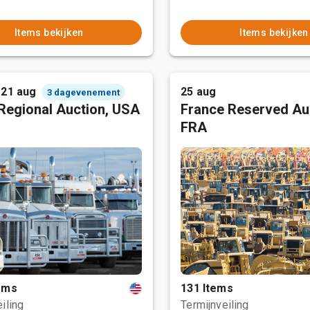
Items bekijken
Items bekijken
 21 aug
25 aug
3 dagevenement
Regional Auction, USA
France Reserved Au
FRA
tems
131 Items
iling
Termijnveiling