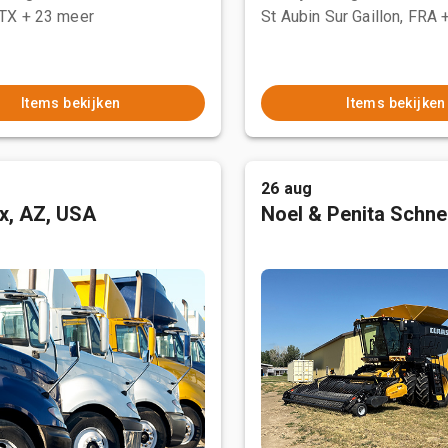
 TX
+ 23 meer
St Aubin Sur Gaillon, FRA
Items bekijken
Items bekijken
26 aug
x, AZ, USA
Noel & Penita Schnel