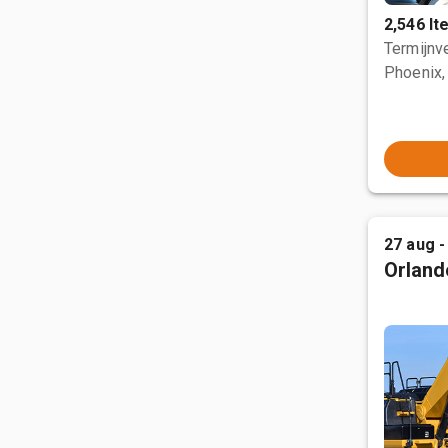
2,546 I
Termijnve
Phoenix,
27 aug -
Orland