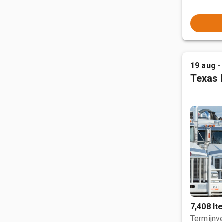
19 aug -
Texas 
7,408 I
Termijnve