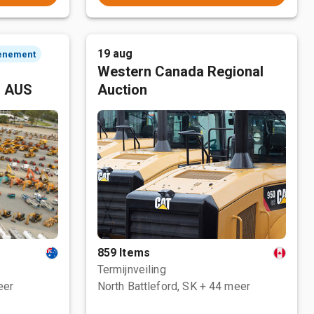
19 aug
enement
Western Canada Regional
, AUS
Auction
859 Items
Termijnveiling
eer
North Battleford, SK
+ 44 meer