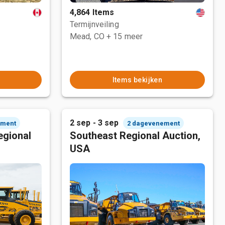
4,864 Items
Termijnveiling
Mead, CO
+ 15 meer
Items bekijken
2 sep - 3 sep
ement
2 dagevenement
egional
Southeast Regional Auction,
USA