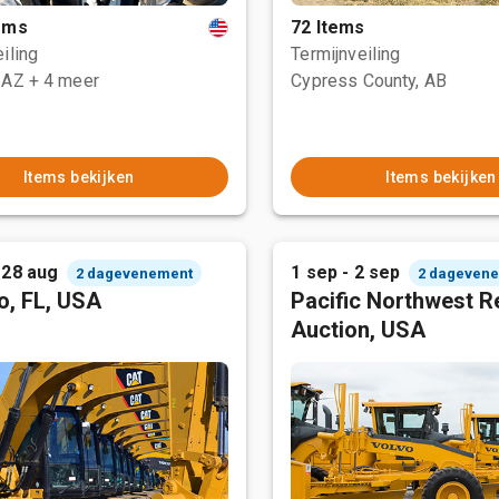
tems
72 Items
iling
Termijnveiling
 AZ
+ 4 meer
Cypress County, AB
Items bekijken
Items bekijken
 28 aug
1 sep - 2 sep
2 dagevenement
2 dageven
o, FL, USA
Pacific Northwest R
Auction, USA