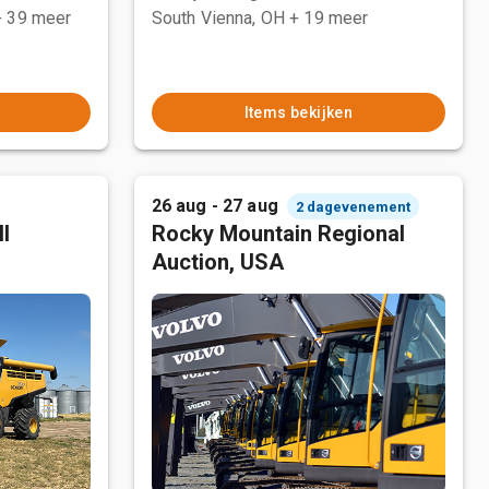
+ 39 meer
South Vienna, OH
+ 19 meer
Items bekijken
26 aug - 27 aug
2 dagevenement
l
Rocky Mountain Regional
Auction, USA