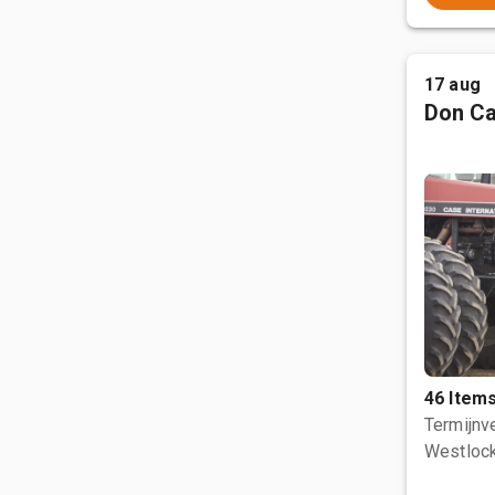
17 aug
Don Ca
46 Item
Termijnve
Westlock