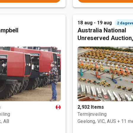
18 aug - 19 aug
2 dagev
mpbell
Australia National
Unreserved Auction
s
2,932 Items
iling
Termijnveiling
, AB
Geelong, VIC, AUS
+ 11 m