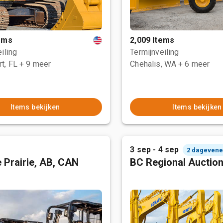
tems
2,009 Items
iling
Termijnveiling
t, FL
+ 9 meer
Chehalis, WA
+ 6 meer
Items bekijken
Items bekijken
3 sep - 4 sep
2 dageven
 Prairie, AB, CAN
BC Regional Auctio