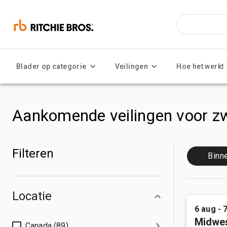
Blader op categorie
Veilingen
Hoe het werkt
Aankomende veilingen voor zw
Filteren
Binn
Locatie
6 aug - 
Midwes
Canada (89)