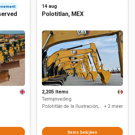
14 aug
enement
served
Polotitlan, MEX
2,205 Items
Termijnveiling
Polotitlán de la Ilustración, MEX
+ 2 meer
Items bekijken