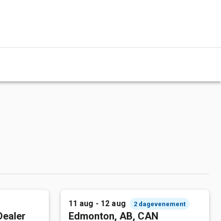
11 aug - 12 aug
2 dagevenement
Dealer
Edmonton, AB, CAN