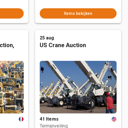
Items bekijken
25 aug
ction,
US Crane Auction
41 Items
Termijnveiling