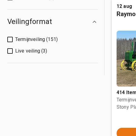
12 aug
Raymo
Veilingformat
Termijnveiling (151)
Live veiling (3)
414 Ite
Termijnve
Stony Pl