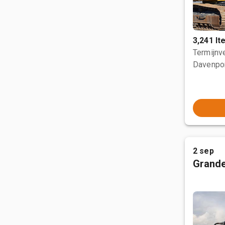
3,241 I
Termijnve
Davenpor
2 sep
Grande