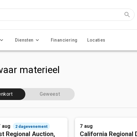
Diensten
Financiering
Locaties
aar materieel
enkort
Geweest
7 aug
7 aug
2 dagevenement
t Regional Auction,
California Regional 