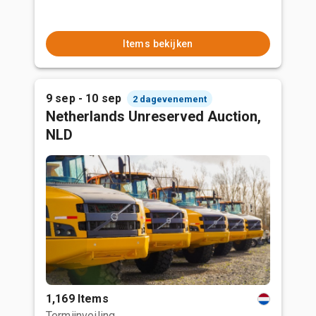
Items bekijken
9 sep - 10 sep
2 dagevenement
Netherlands Unreserved Auction,
NLD
1,169 Items
Termijnveiling