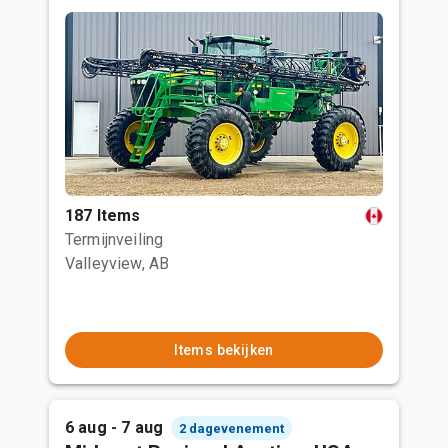
187 Items
Termijnveiling
Valleyview, AB
Items bekijken
6 aug - 7 aug
2 dagevenement