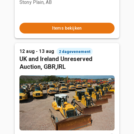
Stony Plain, AB
Items bekijken
12 aug - 13 aug
2 dagevenement
UK and Ireland Unreserved
Auction, GBR,IRL