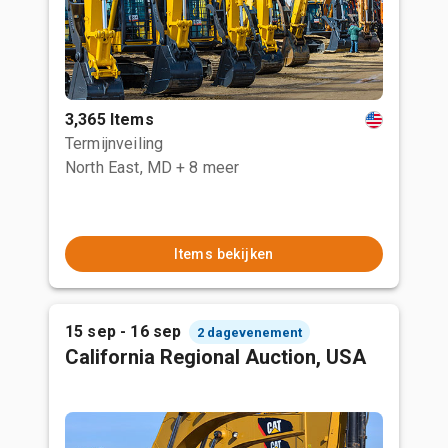
3,365 Items
Termijnveiling
North East, MD
+ 8 meer
Items bekijken
15 sep - 16 sep
2 dagevenement
California Regional Auction, USA