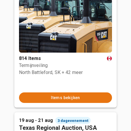
814 Items
Termijnveiling
North Battleford, SK
+ 42 meer
Items bekijken
19 aug - 21 aug
3 dagevenement
Texas Regional Auction, USA