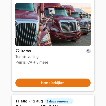
72 Items
Termijnveiling
Perris, CA
+ 3 meer
Items bekijken
11 aug - 12 aug
2 dagevenement