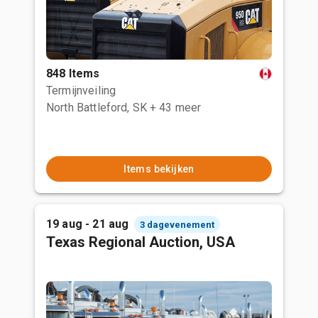
848 Items
Termijnveiling
North Battleford, SK
+ 43 meer
Items bekijken
19 aug - 21 aug
3 dagevenement
Texas Regional Auction, USA