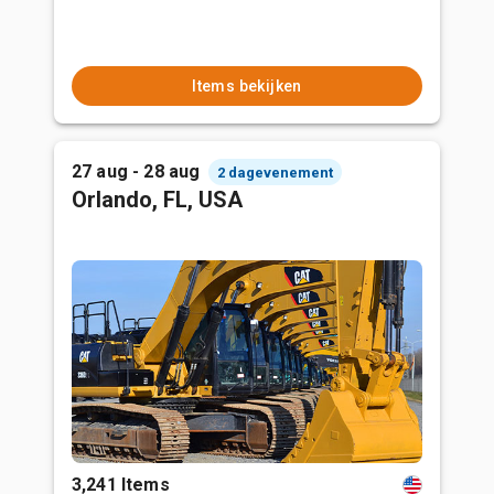
Items bekijken
27 aug - 28 aug
2 dagevenement
Orlando, FL, USA
3,241 Items