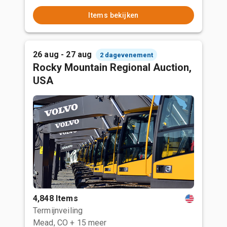
Items bekijken
26 aug - 27 aug
2 dagevenement
Rocky Mountain Regional Auction,
USA
4,848 Items
Termijnveiling
Mead, CO
+ 15 meer