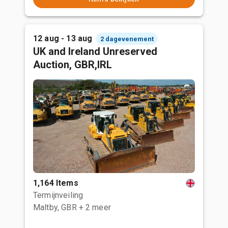
12 aug - 13 aug
2 dagevenement
UK and Ireland Unreserved
Auction, GBR,IRL
1,164 Items
Termijnveiling
Maltby, GBR
+ 2 meer