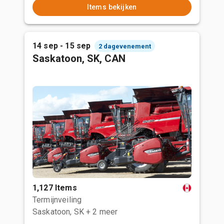
Items bekijken
14 sep - 15 sep
2 dagevenement
Saskatoon, SK, CAN
1,127 Items
Termijnveiling
Saskatoon, SK
+ 2 meer