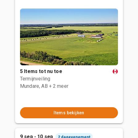
5 Items tot nu toe
Termijnveiling
Mundare, AB
+ 2 meer
Items bekijken
9 sep - 10 sep
2 dagevenement