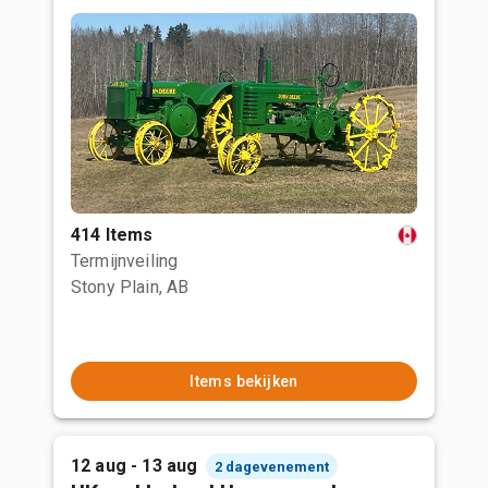
414 Items
Termijnveiling
Stony Plain, AB
Items bekijken
12 aug - 13 aug
2 dagevenement