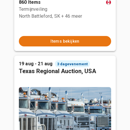
860 Items
Termijnveiling
North Battleford, SK
+ 46 meer
Items bekijken
19 aug - 21 aug
3 dagevenement
Texas Regional Auction, USA