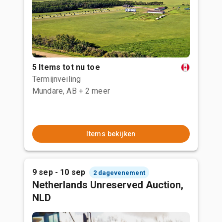
5 Items tot nu toe
Termijnveiling
Mundare, AB
+ 2 meer
Items bekijken
9 sep - 10 sep
2 dagevenement
Netherlands Unreserved Auction,
NLD