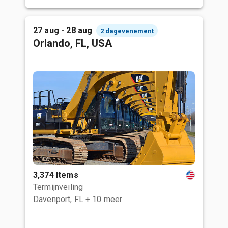
27 aug - 28 aug
2 dagevenement
Orlando, FL, USA
3,374 Items
Termijnveiling
Davenport, FL
+ 10 meer