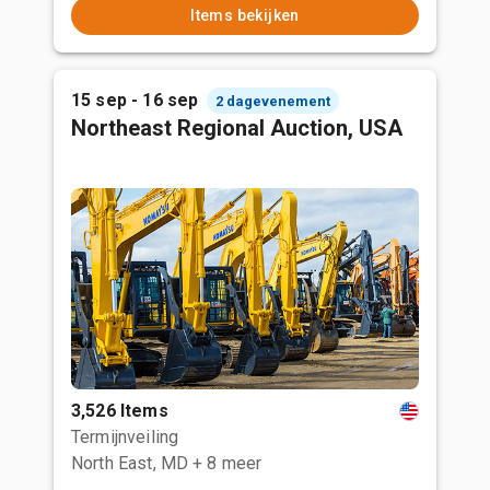
Items bekijken
15 sep - 16 sep
2 dagevenement
Northeast Regional Auction, USA
3,526 Items
Termijnveiling
North East, MD
+ 8 meer