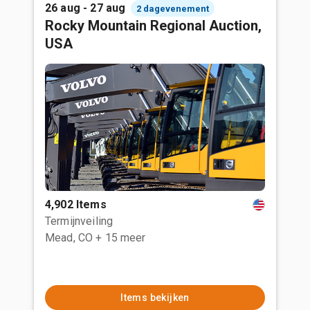
26 aug - 27 aug
2 dagevenement
Rocky Mountain Regional Auction,
USA
4,902 Items
Termijnveiling
Mead, CO
+ 15 meer
Items bekijken