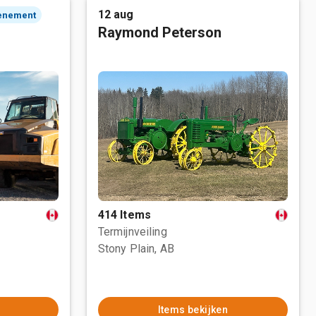
12 aug
enement
Raymond Peterson
414 Items
Termijnveiling
Stony Plain, AB
Items bekijken