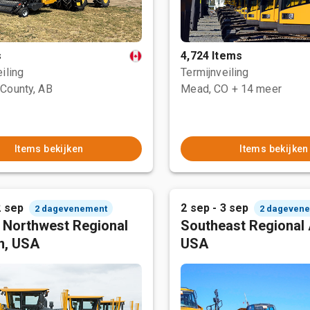
s
4,724 Items
iling
Termijnveiling
County, AB
Mead, CO
+ 14 meer
Items bekijken
Items bekijken
2 sep
2 sep - 3 sep
2 dagevenement
2 dageven
c Northwest Regional
Southeast Regional 
n, USA
USA