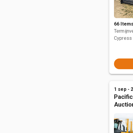
66 Item
Termijnve
Cypress 
1 sep - 
Pacifi
Auctio