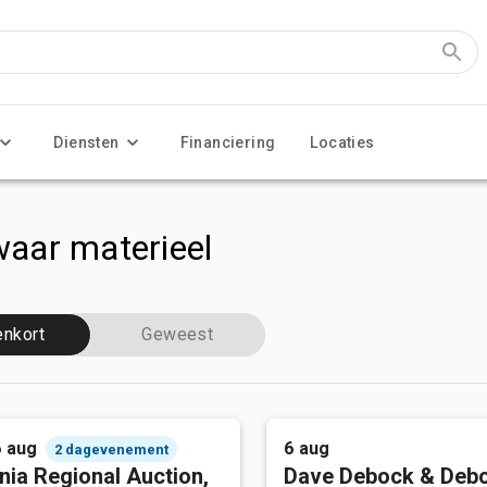
Diensten
Financiering
Locaties
aar materieel
enkort
Geweest
6 aug
6 aug
2 dagevenement
nia Regional Auction,
Dave Debock & Deb