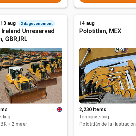
 13 aug
14 aug
2 dagevenement
 Ireland Unreserved
Polotitlan, MEX
n, GBR,IRL
tems
2,230 Items
iling
Termijnveiling
GBR
+ 2 meer