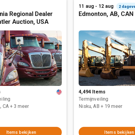
11 aug - 12 aug
2 dagev
rnia Regional Dealer
Edmonton, AB, CAN
tler Auction, USA
s
4,494 Items
iling
Termijnveiling
, CA
+ 3 meer
Nisku, AB
+ 19 meer
Items bekijken
Items bekijken