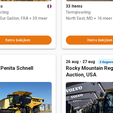
ms
33 Items
iling
Termijnveiling
Sur Gaillon, FRA
+ 39 meer
North East, MD
+ 16 meer
Items bekijken
Items bekijken
26 aug - 27 aug
2 dagev
 Penita Schnell
Rocky Mountain Reg
Auction, USA