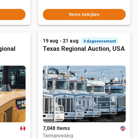
Items bekijken
19 aug - 21 aug
3 dagevenement
ional
Texas Regional Auction, USA
7,048 Items
Termijnveiling