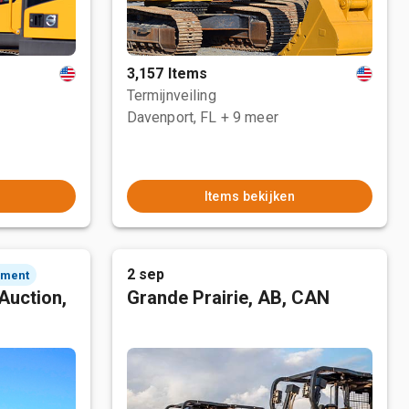
3,157 Items
Termijnveiling
Davenport, FL
+ 9 meer
Items bekijken
2 sep
ement
Auction,
Grande Prairie, AB, CAN