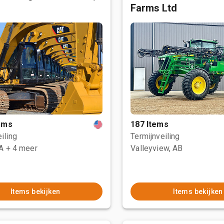
Farms Ltd
tems
187 Items
iling
Termijnveiling
CA
+ 4 meer
Valleyview, AB
Items bekijken
Items bekijken