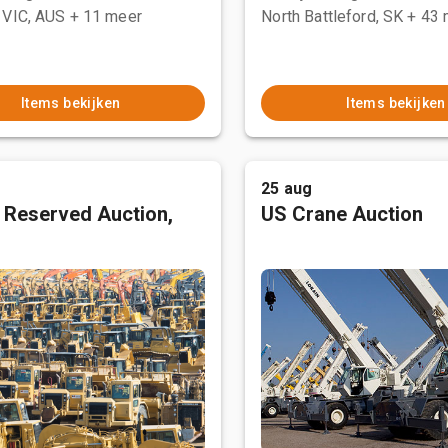
 VIC, AUS
+ 11 meer
North Battleford, SK
+ 43 
Items bekijken
Items bekijken
25 aug
 Reserved Auction,
US Crane Auction