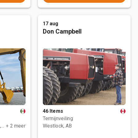
17 aug
Don Campbell
46 Items
Termijnveiling
Polotitlán de la Ilustración, MEX
+ 2 meer
Westlock, AB