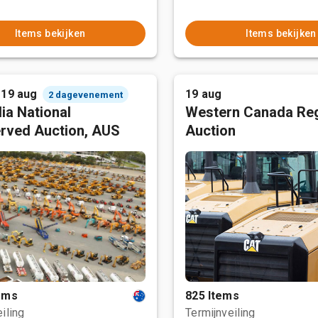
Items bekijken
Items bekijken
 19 aug
19 aug
2 dagevenement
ia National
Western Canada Reg
rved Auction, AUS
Auction
tems
825 Items
iling
Termijnveiling