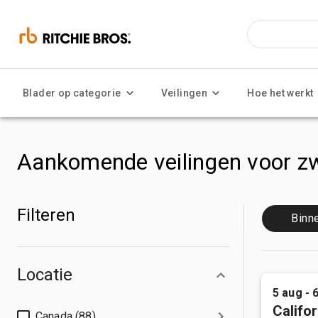
Blader op categorie
Veilingen
Hoe het werkt
Aankomende veilingen voor zw
Filteren
Binn
Locatie
5 aug - 
Califor
Canada (88)