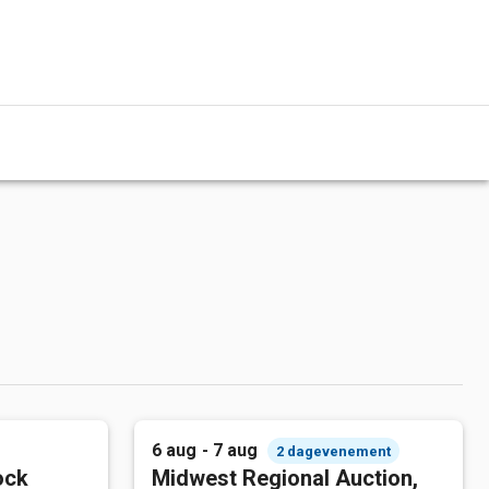
6 aug - 7 aug
2 dagevenement
ock
Midwest Regional Auction,