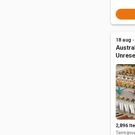
18 aug -
Austral
Unrese
2,896 I
Termijnve