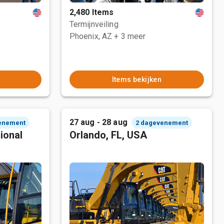
2,480 Items
Termijnveiling
Phoenix, AZ
+ 3 meer
Items bekijken
27 aug - 28 aug
enement
2 dagevenement
ional
Orlando, FL, USA