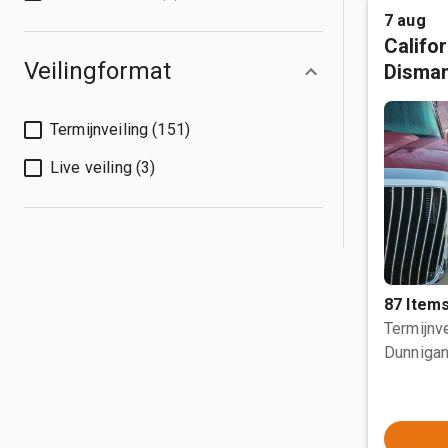
7 aug
Califo
Veilingformat
Disman
Termijnveiling (151)
Live veiling (3)
87 Item
Termijnve
Dunnigan