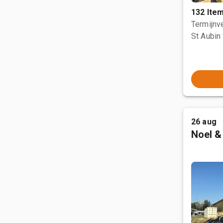
132 Ite
Termijnve
St Aubin 
26 aug
Noel &