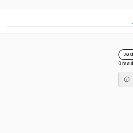
was
0 resu