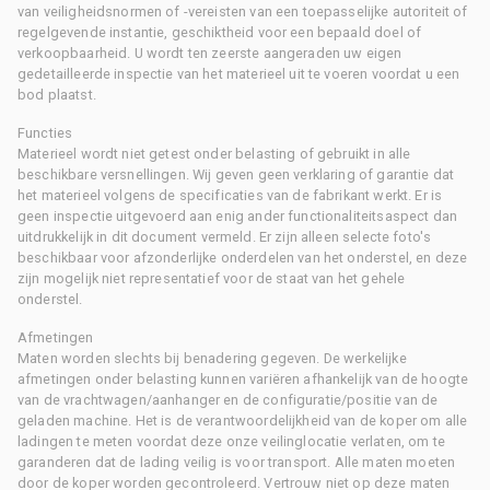
van veiligheidsnormen of -vereisten van een toepasselijke autoriteit of
regelgevende instantie, geschiktheid voor een bepaald doel of
verkoopbaarheid. U wordt ten zeerste aangeraden uw eigen
gedetailleerde inspectie van het materieel uit te voeren voordat u een
bod plaatst.
Functies
Materieel wordt niet getest onder belasting of gebruikt in alle
beschikbare versnellingen. Wij geven geen verklaring of garantie dat
het materieel volgens de specificaties van de fabrikant werkt. Er is
geen inspectie uitgevoerd aan enig ander functionaliteitsaspect dan
uitdrukkelijk in dit document vermeld. Er zijn alleen selecte foto's
beschikbaar voor afzonderlijke onderdelen van het onderstel, en deze
zijn mogelijk niet representatief voor de staat van het gehele
onderstel.
Afmetingen
Maten worden slechts bij benadering gegeven. De werkelijke
afmetingen onder belasting kunnen variëren afhankelijk van de hoogte
van de vrachtwagen/aanhanger en de configuratie/positie van de
geladen machine. Het is de verantwoordelijkheid van de koper om alle
ladingen te meten voordat deze onze veilinglocatie verlaten, om te
garanderen dat de lading veilig is voor transport. Alle maten moeten
door de koper worden gecontroleerd. Vertrouw niet op deze maten