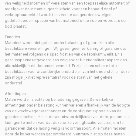
van veiligheidsnormen of -vereisten van een toepasselijke autoriteit of
regelgevende instantie, geschiktheid voor een bepaald doel of
verkoopbaarheid. U wordt ten zeerste aangeraden uw eigen
gedetailleerde inspectie van het materieel uit te voeren voordat u een
bod plaatst.
Functies
Materieel wordt niet getest onder belasting of gebruikt in alle
beschikbare versnellingen. Wij geven geen verklaring of garantie dat
het materieel volgens de specificaties van de fabrikant werkt. Er is
geen inspectie uitgevoerd aan enig ander functionaliteitsaspect dan
uitdrukkelijk in dit document vermeld. Er zijn alleen selecte foto's
beschikbaar voor afzonderlijke onderdelen van het onderstel, en deze
zijn mogelijk niet representatief voor de staat van het gehele
onderstel.
Afmetingen
Maten worden slechts bij benadering gegeven. De werkelijke
afmetingen onder belasting kunnen variëren afhankelijk van de hoogte
van de vrachtwagen/aanhanger en de configuratie/positie van de
geladen machine. Het is de verantwoordelijkheid van de koper om alle
ladingen te meten voordat deze onze veilinglocatie verlaten, om te
garanderen dat de lading veilig is voor transport. Alle maten moeten
door de koper worden gecontroleerd. Vertrouw niet op deze maten