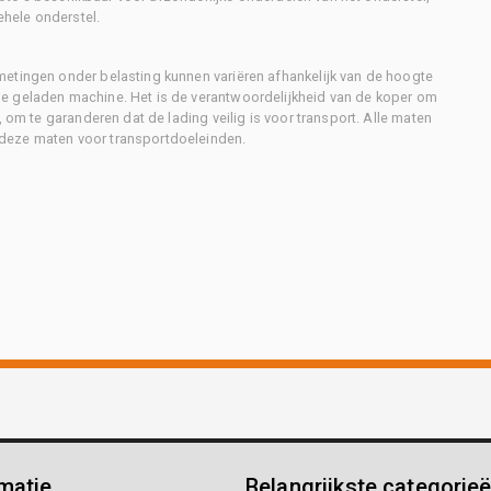
ehele onderstel.
metingen onder belasting kunnen variëren afhankelijk van de hoogte
e geladen machine. Het is de verantwoordelijkheid van de koper om
, om te garanderen dat de lading veilig is voor transport. Alle maten
deze maten voor transportdoeleinden.
matie
Belangrijkste categorie