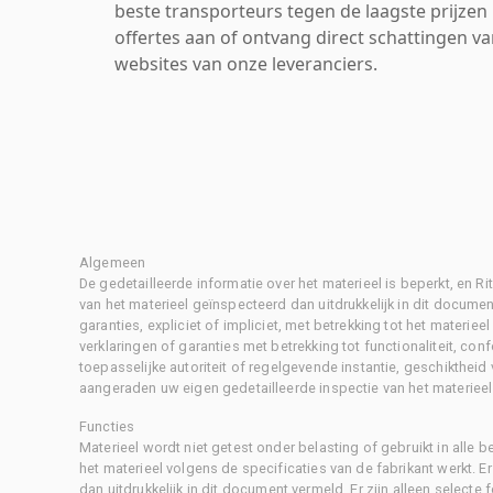
beste transporteurs tegen de laagste prijzen 
offertes aan of ontvang direct schattingen v
websites van onze leveranciers.
Algemeen
De gedetailleerde informatie over het materieel is beperkt, en 
van het materieel geïnspecteerd dan uitdrukkelijk in dit document
garanties, expliciet of impliciet, met betrekking tot het materiee
verklaringen of garanties met betrekking tot functionaliteit, con
toepasselijke autoriteit of regelgevende instantie, geschikthei
aangeraden uw eigen gedetailleerde inspectie van het materieel 
Functies
Materieel wordt niet getest onder belasting of gebruikt in alle b
het materieel volgens de specificaties van de fabrikant werkt. E
dan uitdrukkelijk in dit document vermeld. Er zijn alleen selecte