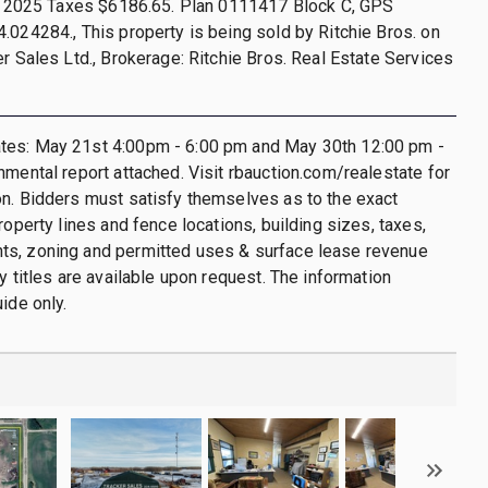
l, 2025 Taxes $6186.65. Plan 0111417 Block C, GPS
.024284., This property is being sold by Ritchie Bros. on
er Sales Ltd., Brokerage: Ritchie Bros. Real Estate Services
es: May 21st 4:00pm - 6:00 pm and May 30th 12:00 pm -
nmental report attached. Visit rbauction.com/realestate for
n. Bidders must satisfy themselves as to the exact
roperty lines and fence locations, building sizes, taxes,
s, zoning and permitted uses & surface lease revenue
y titles are available upon request. The information
ide only.