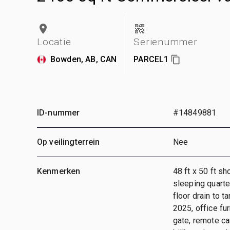
Locatie
Serienummer
Bowden, AB, CAN
PARCEL1
ID-nummer
#14849881
Op veilingterrein
Nee
Kenmerken
48 ft x 50 ft sh
sleeping quarte
floor drain to t
2025, office fu
gate, remote c