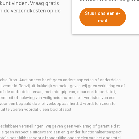
kunt vinden. Vraag gratis
an de verzendkosten op de
Stuur ons een e-
mail
Ritchie Bros. Auctioneers heeft geen andere aspecten of onderdelen
 vermeld. Tenzij uitdrukkelijk vermeld, geven wij geen verklaringen of
l of de onderdelen ervan, met inbegrip van, maar niet beperkt tot,
formiteit of naleving van veiligheidsnormen of -vereisten van een
d voor een bepaald doel of verkoopbaarheid. U wordt ten zeerste
uit te voeren voordat u een bod plaatst.
eschikbare versnellingen. Wij geven geen verklaring of garantie dat
r is geen inspectie uitgevoerd aan enig ander functionaliteitsaspect
 foto's beschikbaar voor afzonderlijke onderdelen van het onderstel,