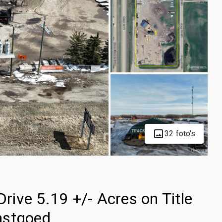
32 foto's
ive 5.19 +/- Acres on Title
astgoed