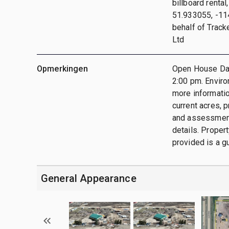
billboard renta
51.933055, -114
behalf of Track
Ltd
Opmerkingen
Open House Dat
2:00 pm. Enviro
more informatio
current acres, p
and assessment
details. Propert
provided is a gu
General Appearance