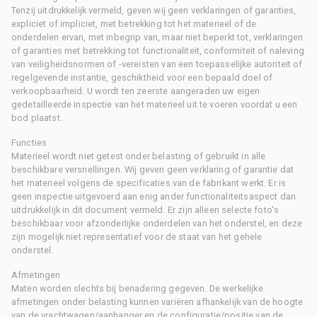
Tenzij uitdrukkelijk vermeld, geven wij geen verklaringen of garanties,
expliciet of impliciet, met betrekking tot het materieel of de
onderdelen ervan, met inbegrip van, maar niet beperkt tot, verklaringen
of garanties met betrekking tot functionaliteit, conformiteit of naleving
van veiligheidsnormen of -vereisten van een toepasselijke autoriteit of
regelgevende instantie, geschiktheid voor een bepaald doel of
verkoopbaarheid. U wordt ten zeerste aangeraden uw eigen
gedetailleerde inspectie van het materieel uit te voeren voordat u een
bod plaatst.
Functies
Materieel wordt niet getest onder belasting of gebruikt in alle
beschikbare versnellingen. Wij geven geen verklaring of garantie dat
het materieel volgens de specificaties van de fabrikant werkt. Er is
geen inspectie uitgevoerd aan enig ander functionaliteitsaspect dan
uitdrukkelijk in dit document vermeld. Er zijn alleen selecte foto's
beschikbaar voor afzonderlijke onderdelen van het onderstel, en deze
zijn mogelijk niet representatief voor de staat van het gehele
onderstel.
Afmetingen
Maten worden slechts bij benadering gegeven. De werkelijke
afmetingen onder belasting kunnen variëren afhankelijk van de hoogte
van de vrachtwagen/aanhanger en de configuratie/positie van de