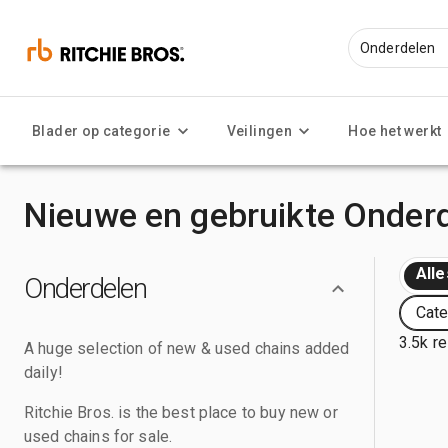
Blader op categorie
Veilingen
Hoe het werkt
Nieuwe en gebruikte Onder
Alle
Onderdelen
Cate
3.5k r
A huge selection of new & used chains added
daily!
Ritchie Bros. is the best place to buy new or
used chains for sale.