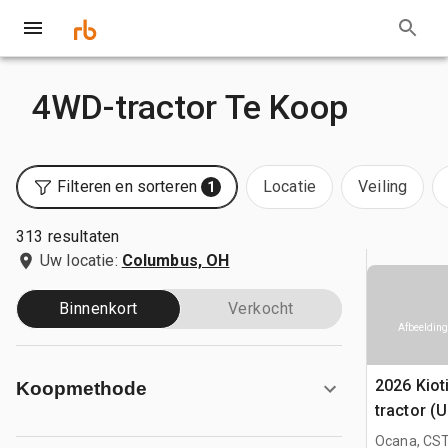
4WD-tractor Te Koop
Filteren en sorteren
Locatie
Veiling
1
313 resultaten
Uw locatie:
Columbus, OH
Binnenkort
Verkocht
Afbeelding
2026 Kio
Koopmethode
tractor (
Ocana, CST