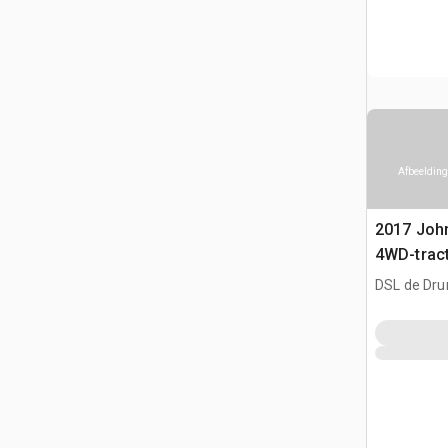
Afbeelding
2017 Joh
4WD-trac
DSL de Dr
CAN