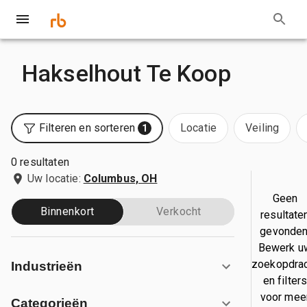
Hakselhout Te Koop
Filteren en sorteren
Locatie
Veiling
1
0 resultaten
Uw locatie:
Columbus, OH
Geen
Binnenkort
Verkocht
resultate
gevonden
Bewerk u
zoekopdra
Industrieën
en filter
voor mee
Categorieën