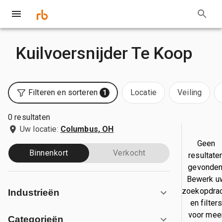
Kuilvoersnijder Te Koop
Filteren en sorteren
Locatie
Veiling
1
0 resultaten
Uw locatie:
Columbus, OH
Geen
Binnenkort
Verkocht
resultate
gevonden
Bewerk u
zoekopdra
Industrieën
en filter
voor mee
Categorieën