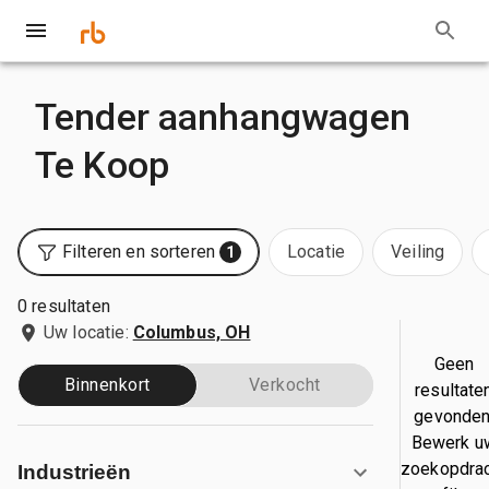
Tender aanhangwagen
Te Koop
Filteren en sorteren
Locatie
Veiling
1
0 resultaten
Uw locatie:
Columbus, OH
Geen
Binnenkort
Verkocht
resultate
gevonden
Bewerk u
zoekopdra
Industrieën