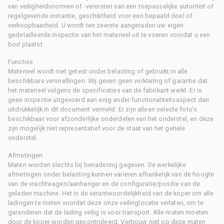
van veiligheidsnormen of -vereisten van een toepasselijke autoriteit of
regelgevende instantie, geschiktheid voor een bepaald doel of
verkoopbaarheid. U wordt ten zeerste aangeraden uw eigen
gedetailleerde inspectie van het materieel uit te voeren voordat u een
bod plaatst.
Functies
Materieel wordt niet getest onder belasting of gebruikt in alle
beschikbare versnellingen. Wij geven geen verklaring of garantie dat
het materieel volgens de specificaties van de fabrikant werkt. Er is
geen inspectie uitgevoerd aan enig ander functionaliteitsaspect dan
uitdrukkelijk in dit document vermeld. Er zijn alleen selecte foto's
beschikbaar voor afzonderlijke onderdelen van het onderstel, en deze
zijn mogelijk niet representatief voor de staat van het gehele
onderstel.
Afmetingen
Maten worden slechts bij benadering gegeven. De werkelijke
afmetingen onder belasting kunnen variëren afhankelijk van de hoogte
van de vrachtwagen/aanhanger en de configuratie/positie van de
geladen machine. Het is de verantwoordelijkheid van de koper om alle
ladingen te meten voordat deze onze veilinglocatie verlaten, om te
garanderen dat de lading veilig is voor transport. Alle maten moeten
door de koper worden gecontroleerd. Vertrouw niet op deze maten