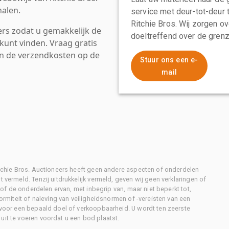
alen.
service met deur-tot-deur 
Ritchie Bros. Wij zorgen ov
rs zodat u gemakkelijk de
doeltreffend over de grenz
kunt vinden. Vraag gratis
an de verzendkosten op de
Stuur ons een e-
mail
Ritchie Bros. Auctioneers heeft geen andere aspecten of onderdelen
 vermeld. Tenzij uitdrukkelijk vermeld, geven wij geen verklaringen of
l of de onderdelen ervan, met inbegrip van, maar niet beperkt tot,
formiteit of naleving van veiligheidsnormen of -vereisten van een
d voor een bepaald doel of verkoopbaarheid. U wordt ten zeerste
uit te voeren voordat u een bod plaatst.