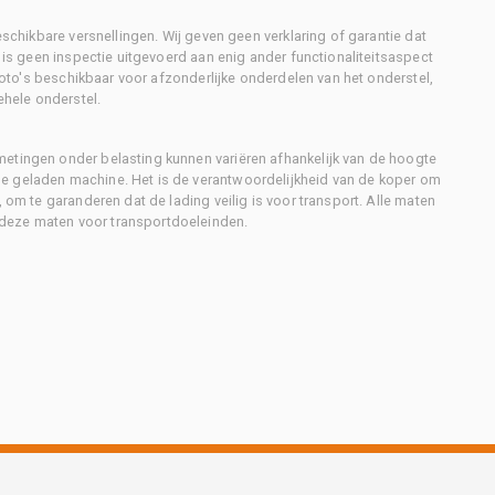
eschikbare versnellingen. Wij geven geen verklaring of garantie dat
r is geen inspectie uitgevoerd aan enig ander functionaliteitsaspect
 foto's beschikbaar voor afzonderlijke onderdelen van het onderstel,
ehele onderstel.
metingen onder belasting kunnen variëren afhankelijk van de hoogte
e geladen machine. Het is de verantwoordelijkheid van de koper om
, om te garanderen dat de lading veilig is voor transport. Alle maten
deze maten voor transportdoeleinden.