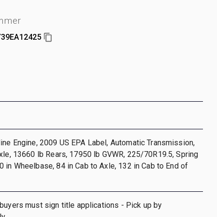
mmer
39EA12425
line Engine, 2009 US EPA Label, Automatic Transmission,
Axle, 13660 lb Rears, 17950 lb GVWR, 225/70R19.5, Spring
 in Wheelbase, 84 in Cab to Axle, 132 in Cab to End of
buyers must sign title applications - Pick up by
ly