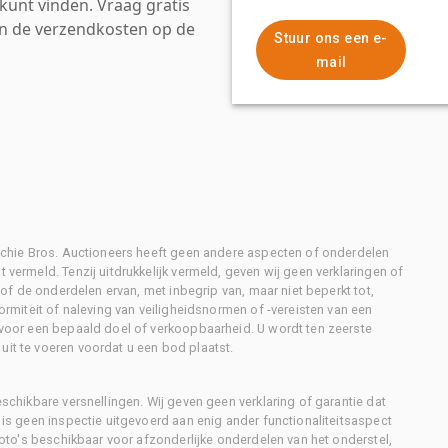
kunt vinden. Vraag gratis
an de verzendkosten op de
Stuur ons een e-
mail
Ritchie Bros. Auctioneers heeft geen andere aspecten of onderdelen
 vermeld. Tenzij uitdrukkelijk vermeld, geven wij geen verklaringen of
l of de onderdelen ervan, met inbegrip van, maar niet beperkt tot,
formiteit of naleving van veiligheidsnormen of -vereisten van een
d voor een bepaald doel of verkoopbaarheid. U wordt ten zeerste
uit te voeren voordat u een bod plaatst.
eschikbare versnellingen. Wij geven geen verklaring of garantie dat
r is geen inspectie uitgevoerd aan enig ander functionaliteitsaspect
 foto's beschikbaar voor afzonderlijke onderdelen van het onderstel,