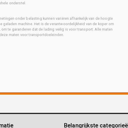
ehele onderstel.
metingen onder belasting kunnen variëren afhankelijk van de hoogte
e geladen machine. Het is de verantwoordelijkheid van de koper om
, om te garanderen dat de lading veilig is voor transport. Alle maten
deze maten voor transportdoeleinden.
matie
Belangrijkste categorie