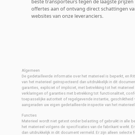
beste transporteurs tegen de laagste prijzen 
offertes aan of ontvang direct schattingen v
websites van onze leveranciers.
Algemeen
De gedetailleerde informatie over het materieel is beperkt, en 
van het materieel geïnspecteerd dan uitdrukkelijk in dit document
garanties, expliciet of impliciet, met betrekking tot het materiee
verklaringen of garanties met betrekking tot functionaliteit, con
toepasselijke autoriteit of regelgevende instantie, geschikthei
aangeraden uw eigen gedetailleerde inspectie van het materieel 
Functies
Materieel wordt niet getest onder belasting of gebruikt in alle b
het materieel volgens de specificaties van de fabrikant werkt. E
dan uitdrukkelijk in dit document vermeld. Er zijn alleen selecte