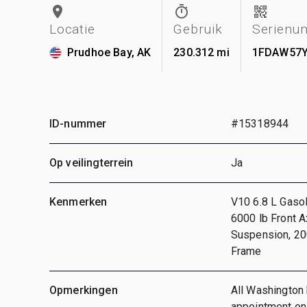
Locatie
Gebruik
Serienu
Prudhoe Bay, AK
230.312 mi
1FDAW57Y
ID-nummer
#15318944
Op veilingterrein
Ja
Kenmerken
V10 6.8 L Gaso
6000 lb Front 
Suspension, 200
Frame
Opmerkingen
All Washington 
appointment on