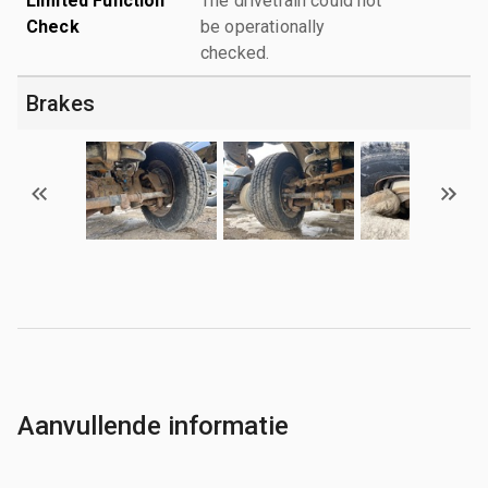
Limited Function
The drivetrain could not
Check
be operationally
checked.
Brakes
Aanvullende informatie