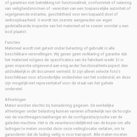
of garanties met betrekking tot functionaliteit, conformiteit of naleving
van veiligheidsnormen of -vereisten van een toepasselijke autoriteit of
regelgevende instantie, geschiktheid voor een bepaald doel of
verkoopbaarheid. U wordt ten zeerste aangeraden uw eigen
gedetailleerde inspectie van het materieel uit te voeren voordat u een
bod plaatst.
Functies
Materieel wordt niet getest onder belasting of gebruikt in alle
beschikbare versnellingen. Wij geven geen verklaring of garantie dat
het materieel volgens de specificaties van de fabrikant werkt. Er is
geen inspectie uitgevoerd aan enig ander functionaliteitsaspect dan
uitdrukkelijk in dit document vermeld. Er zijn alleen selecte foto's
beschikbaar voor afzonderlijke onderdelen van het onderstel, en deze
zijn mogelijk niet representatief voor de staat van het gehele
onderstel.
Afmetingen
Maten worden slechts bij benadering gegeven. De werkelijke
afmetingen onder belasting kunnen variëren afhankelijk van de hoogte
van de vrachtwagen/aanhanger en de configuratie/positie van de
geladen machine. Het is de verantwoordelijkheid van de koper om alle
ladingen te meten voordat deze onze veilinglocatie verlaten, om te
garanderen dat de lading veilig is voor transport. Alle maten moeten