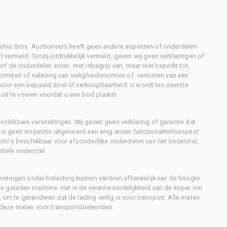
Ritchie Bros. Auctioneers heeft geen andere aspecten of onderdelen
 vermeld. Tenzij uitdrukkelijk vermeld, geven wij geen verklaringen of
l of de onderdelen ervan, met inbegrip van, maar niet beperkt tot,
formiteit of naleving van veiligheidsnormen of -vereisten van een
d voor een bepaald doel of verkoopbaarheid. U wordt ten zeerste
uit te voeren voordat u een bod plaatst.
eschikbare versnellingen. Wij geven geen verklaring of garantie dat
r is geen inspectie uitgevoerd aan enig ander functionaliteitsaspect
 foto's beschikbaar voor afzonderlijke onderdelen van het onderstel,
ehele onderstel.
metingen onder belasting kunnen variëren afhankelijk van de hoogte
e geladen machine. Het is de verantwoordelijkheid van de koper om
, om te garanderen dat de lading veilig is voor transport. Alle maten
deze maten voor transportdoeleinden.