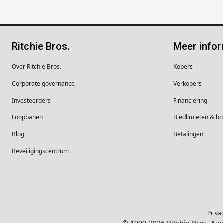
Ritchie Bros.
Meer infor
Over Ritchie Bros.
Kopers
Corporate governance
Verkopers
Investeerders
Financiering
Loopbanen
Biedlimieten & 
Blog
Betalingen
Beveiligingscentrum
Priva
© 1999-2026 Ritchie Bros. Au