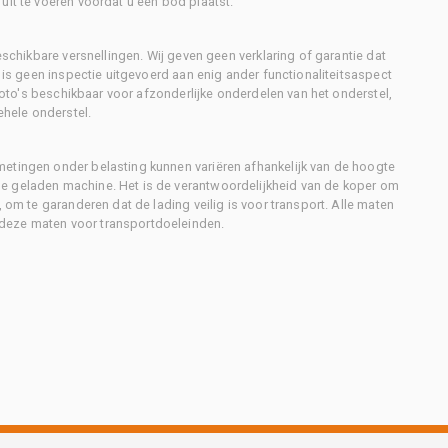
uit te voeren voordat u een bod plaatst.
eschikbare versnellingen. Wij geven geen verklaring of garantie dat
r is geen inspectie uitgevoerd aan enig ander functionaliteitsaspect
 foto's beschikbaar voor afzonderlijke onderdelen van het onderstel,
ehele onderstel.
metingen onder belasting kunnen variëren afhankelijk van de hoogte
e geladen machine. Het is de verantwoordelijkheid van de koper om
, om te garanderen dat de lading veilig is voor transport. Alle maten
deze maten voor transportdoeleinden.