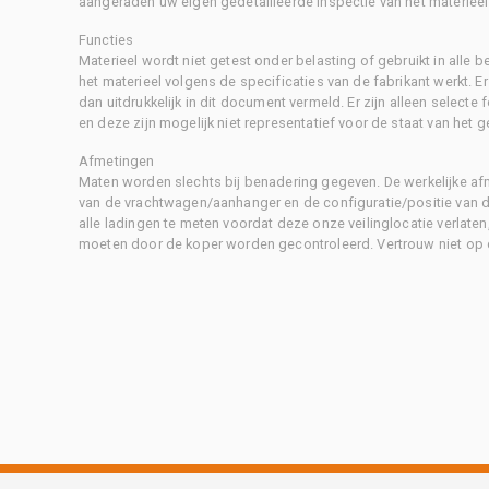
aangeraden uw eigen gedetailleerde inspectie van het materieel 
Functies
Materieel wordt niet getest onder belasting of gebruikt in alle b
het materieel volgens de specificaties van de fabrikant werkt. E
dan uitdrukkelijk in dit document vermeld. Er zijn alleen selecte
en deze zijn mogelijk niet representatief voor de staat van het g
Afmetingen
Maten worden slechts bij benadering gegeven. De werkelijke af
van de vrachtwagen/aanhanger en de configuratie/positie van d
alle ladingen te meten voordat deze onze veilinglocatie verlaten
moeten door de koper worden gecontroleerd. Vertrouw niet op 