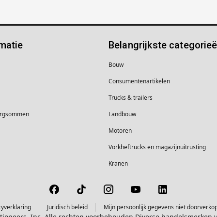
matie
Belangrijkste categorie
Bouw
Consumentenartikelen
Trucks & trailers
borgsommen
Landbouw
Motoren
Vorkheftrucks en magazijnuitrusting
Kranen
cyverklaring
Juridisch beleid
Mijn persoonlijk gegevens niet doorverko
ctioneers, Inc. Alle rechten voorbehouden Diverse handelsmerken 