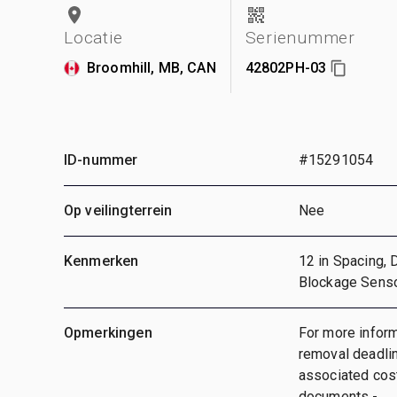
Locatie
Serienummer
Broomhill, MB, CAN
42802PH-03
ID-nummer
#15291054
Op veilingterrein
Nee
Kenmerken
12 in Spacing,
Blockage Senso
Opmerkingen
For more inform
removal deadlin
associated cost
documents -