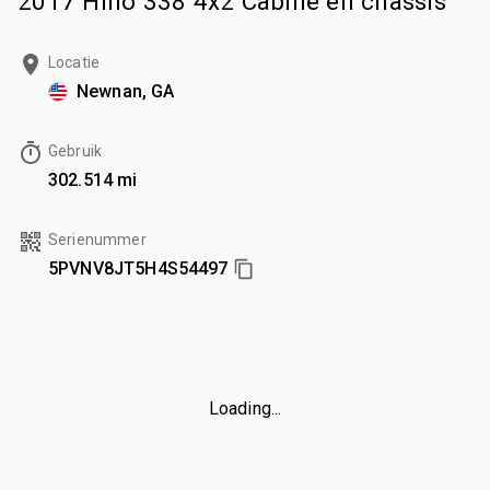
2017 Hino 338 4x2 Cabine en chassis
Locatie
Newnan, GA
Gebruik
302.514 mi
Serienummer
5PVNV8JT5H4S54497
Loading...