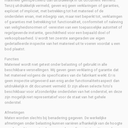
materieel geïnspecteerd dan uitdrukkelijk in dit document vermeld.
Tenzij uitdrukkelijk vermeld, geven wij geen verklaringen of garanties,
expliciet of impliciet, met betrekking tot het materieel of de
onderdelen ervan, met inbegrip van, maar niet beperkt tot, verklaringen
of garanties met betrekking tot functionaliteit, conformiteit of naleving
van veiligheidsnormen of -vereisten van een toepasselijke autoriteit of
regelgevende instantie, geschiktheid voor een bepaald doel of
verkoopbaarheid. U wordt ten zeerste aangeraden uw eigen
gedetailleerde inspectie van het materieel uit te voeren voordat u een
bod plaatst.
Functies
Materieel wordt niet getest onder belasting of gebruikt in alle
beschikbare versnellingen. Wij geven geen verklaring of garantie dat
het materieel volgens de specificaties van de fabrikant werkt. Er is
geen inspectie uitgevoerd aan enig ander functionaliteitsaspect dan
uitdrukkelijk in dit document vermeld. Er zijn alleen selecte foto's
beschikbaar voor afzonderlijke onderdelen van het onderstel, en deze
zijn mogelijk niet representatief voor de staat van het gehele
onderstel.
Afmetingen
Maten worden slechts bij benadering gegeven. De werkelijke
afmetingen onder belasting kunnen variëren afhankelijk van de hoogte