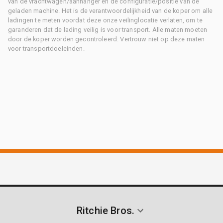
van de vrachtwagen/aanhanger en de configuratie/positie van de
geladen machine. Het is de verantwoordelijkheid van de koper om alle
ladingen te meten voordat deze onze veilinglocatie verlaten, om te
garanderen dat de lading veilig is voor transport. Alle maten moeten
door de koper worden gecontroleerd. Vertrouw niet op deze maten
voor transportdoeleinden.
Ritchie Bros.