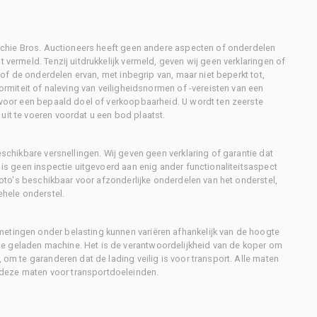
Ritchie Bros. Auctioneers heeft geen andere aspecten of onderdelen
 vermeld. Tenzij uitdrukkelijk vermeld, geven wij geen verklaringen of
l of de onderdelen ervan, met inbegrip van, maar niet beperkt tot,
formiteit of naleving van veiligheidsnormen of -vereisten van een
d voor een bepaald doel of verkoopbaarheid. U wordt ten zeerste
uit te voeren voordat u een bod plaatst.
eschikbare versnellingen. Wij geven geen verklaring of garantie dat
r is geen inspectie uitgevoerd aan enig ander functionaliteitsaspect
 foto's beschikbaar voor afzonderlijke onderdelen van het onderstel,
ehele onderstel.
metingen onder belasting kunnen variëren afhankelijk van de hoogte
e geladen machine. Het is de verantwoordelijkheid van de koper om
, om te garanderen dat de lading veilig is voor transport. Alle maten
deze maten voor transportdoeleinden.