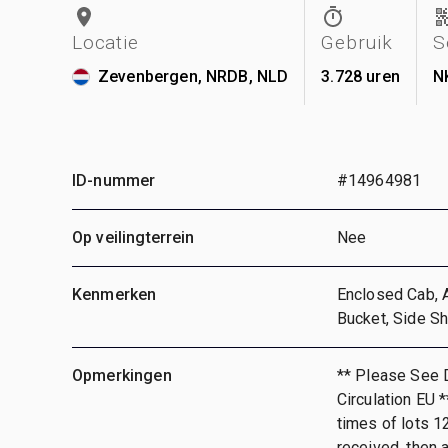
Locatie
Gebruik
S
Zevenbergen, NRDB, NLD
3.728 uren
N
ID-nummer
#14964981
Op veilingterrein
Nee
Kenmerken
Enclosed Cab, 
Bucket, Side S
Opmerkingen
** Please See 
Circulation EU 
times of lots 12
received, then a