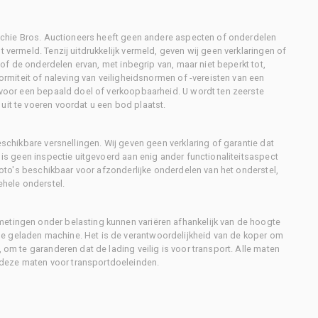
Ritchie Bros. Auctioneers heeft geen andere aspecten of onderdelen
 vermeld. Tenzij uitdrukkelijk vermeld, geven wij geen verklaringen of
l of de onderdelen ervan, met inbegrip van, maar niet beperkt tot,
formiteit of naleving van veiligheidsnormen of -vereisten van een
d voor een bepaald doel of verkoopbaarheid. U wordt ten zeerste
uit te voeren voordat u een bod plaatst.
eschikbare versnellingen. Wij geven geen verklaring of garantie dat
r is geen inspectie uitgevoerd aan enig ander functionaliteitsaspect
 foto's beschikbaar voor afzonderlijke onderdelen van het onderstel,
ehele onderstel.
metingen onder belasting kunnen variëren afhankelijk van de hoogte
e geladen machine. Het is de verantwoordelijkheid van de koper om
, om te garanderen dat de lading veilig is voor transport. Alle maten
deze maten voor transportdoeleinden.