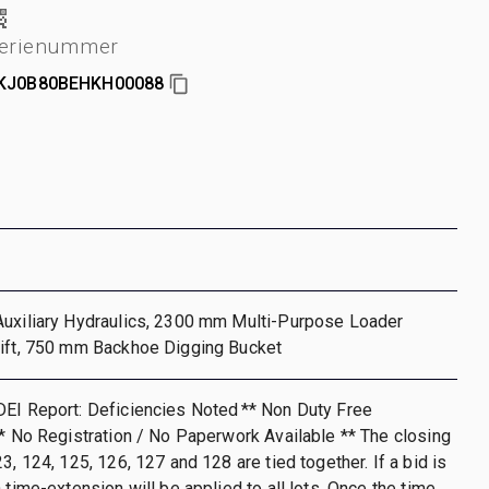
erienummer
KJ0B80BEHKH00088
Auxiliary Hydraulics, 2300 mm Multi-Purpose Loader
hift, 750 mm Backhoe Digging Bucket
DEI Report: Deficiencies Noted ** Non Duty Free
** No Registration / No Paperwork Available ** The closing
3, 124, 125, 126, 127 and 128 are tied together. If a bid is
 time-extension will be applied to all lots. Once the time