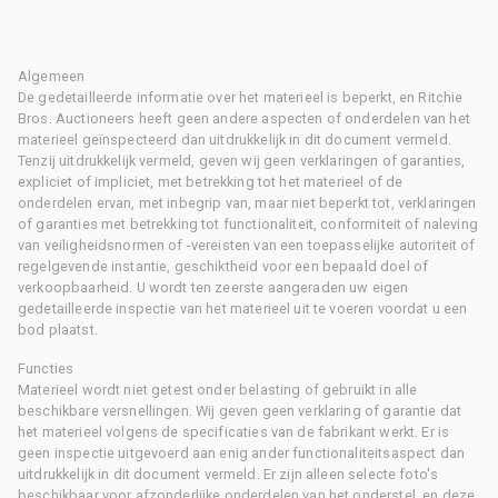
Algemeen
De gedetailleerde informatie over het materieel is beperkt, en Ritchie
Bros. Auctioneers heeft geen andere aspecten of onderdelen van het
materieel geïnspecteerd dan uitdrukkelijk in dit document vermeld.
Tenzij uitdrukkelijk vermeld, geven wij geen verklaringen of garanties,
expliciet of impliciet, met betrekking tot het materieel of de
onderdelen ervan, met inbegrip van, maar niet beperkt tot, verklaringen
of garanties met betrekking tot functionaliteit, conformiteit of naleving
van veiligheidsnormen of -vereisten van een toepasselijke autoriteit of
regelgevende instantie, geschiktheid voor een bepaald doel of
verkoopbaarheid. U wordt ten zeerste aangeraden uw eigen
gedetailleerde inspectie van het materieel uit te voeren voordat u een
bod plaatst.
Functies
Materieel wordt niet getest onder belasting of gebruikt in alle
beschikbare versnellingen. Wij geven geen verklaring of garantie dat
het materieel volgens de specificaties van de fabrikant werkt. Er is
geen inspectie uitgevoerd aan enig ander functionaliteitsaspect dan
uitdrukkelijk in dit document vermeld. Er zijn alleen selecte foto's
beschikbaar voor afzonderlijke onderdelen van het onderstel, en deze