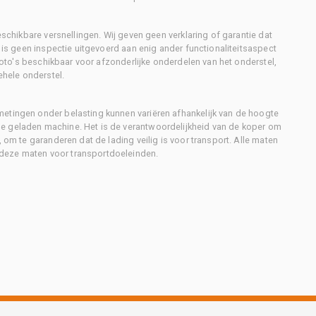
eschikbare versnellingen. Wij geven geen verklaring of garantie dat
r is geen inspectie uitgevoerd aan enig ander functionaliteitsaspect
 foto's beschikbaar voor afzonderlijke onderdelen van het onderstel,
ehele onderstel.
metingen onder belasting kunnen variëren afhankelijk van de hoogte
e geladen machine. Het is de verantwoordelijkheid van de koper om
, om te garanderen dat de lading veilig is voor transport. Alle maten
deze maten voor transportdoeleinden.