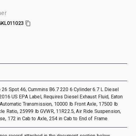
er
KL011023
 26 Spot 46, Cummins B6.7 220 6 Cylinder 6.7 L Diesel
2016 US EPA Label, Requires Diesel Exhaust Fluid, Eaton
Automatic Transmission, 10000 lb Front Axle, 17500 lb
xle Ratio, 25999 lb GVWR, 11R22.5, Air Ride Suspension,
e, 172 in Cab to Axle, 254 in Cab to End of Frame
nce record attached in the document section below