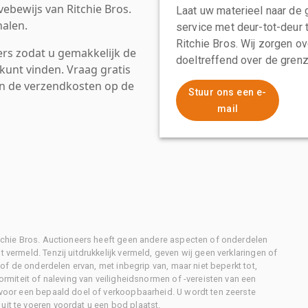
ebewijs van Ritchie Bros.
Laat uw materieel naar de 
alen.
service met deur-tot-deur 
Ritchie Bros. Wij zorgen ov
rs zodat u gemakkelijk de
doeltreffend over de grenz
kunt vinden. Vraag gratis
an de verzendkosten op de
Stuur ons een e-
mail
Ritchie Bros. Auctioneers heeft geen andere aspecten of onderdelen
 vermeld. Tenzij uitdrukkelijk vermeld, geven wij geen verklaringen of
l of de onderdelen ervan, met inbegrip van, maar niet beperkt tot,
formiteit of naleving van veiligheidsnormen of -vereisten van een
d voor een bepaald doel of verkoopbaarheid. U wordt ten zeerste
uit te voeren voordat u een bod plaatst.