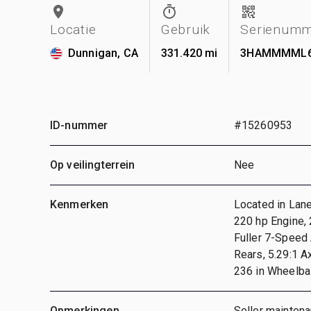
Locatie
Gebruik
Serienumm
Dunnigan, CA
331.420 mi
3HAMMMML6
ID-nummer
#15260953
Op veilingterrein
Nee
Kenmerken
Located in Lane
220 hp Engine, 
Fuller 7-Speed 
Rears, 5.29:1 A
236 in Wheelbas
Opmerkingen
Seller maintena