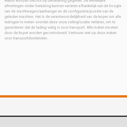
Maten worden slechts bij benadering gegeven. De werkelijke
afmetingen onder belasting kunnen variëren afhankelijk van de hoogte
van de vrachtwagen/aanhanger en de configuratie/positie van de
geladen machine. Het is de verantwoordelijkheid van de koper om alle
ladingen te meten voordat deze onze veilinglocatie verlaten, om te
garanderen dat de lading veilig is voor transport. Alle maten moeten
door de koper worden gecontroleerd. Vertrouw niet op deze maten
voor transportdoeleinden.