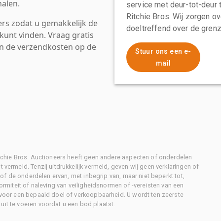
alen.
service met deur-tot-deur 
Ritchie Bros. Wij zorgen ov
rs zodat u gemakkelijk de
doeltreffend over de grenz
kunt vinden. Vraag gratis
an de verzendkosten op de
Stuur ons een e-
mail
Ritchie Bros. Auctioneers heeft geen andere aspecten of onderdelen
 vermeld. Tenzij uitdrukkelijk vermeld, geven wij geen verklaringen of
l of de onderdelen ervan, met inbegrip van, maar niet beperkt tot,
formiteit of naleving van veiligheidsnormen of -vereisten van een
d voor een bepaald doel of verkoopbaarheid. U wordt ten zeerste
uit te voeren voordat u een bod plaatst.