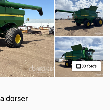
80 foto's
aidorser