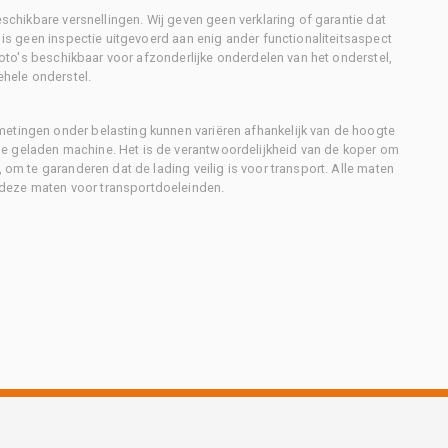
eschikbare versnellingen. Wij geven geen verklaring of garantie dat
r is geen inspectie uitgevoerd aan enig ander functionaliteitsaspect
 foto's beschikbaar voor afzonderlijke onderdelen van het onderstel,
ehele onderstel.
metingen onder belasting kunnen variëren afhankelijk van de hoogte
e geladen machine. Het is de verantwoordelijkheid van de koper om
, om te garanderen dat de lading veilig is voor transport. Alle maten
deze maten voor transportdoeleinden.