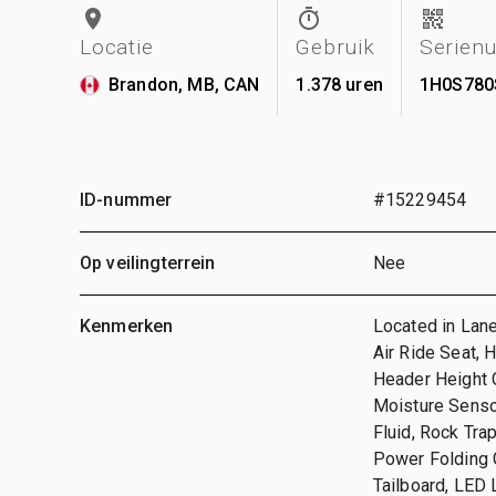
Locatie
Gebruik
Serien
Brandon, MB, CAN
1.378 uren
1H0S780
ID-nummer
#15229454
Op veilingterrein
Nee
Kenmerken
Located in Lane
Air Ride Seat, 
Header Height C
Moisture Senso
Fluid, Rock Trap
Power Folding 
Tailboard, LED 