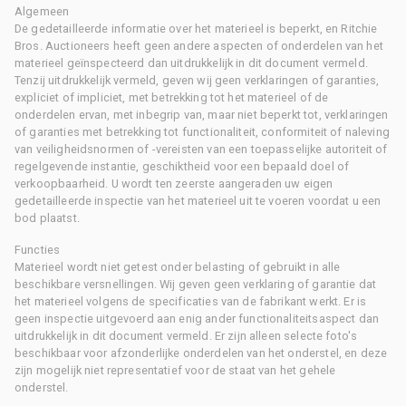
Algemeen
De gedetailleerde informatie over het materieel is beperkt, en Ritchie
Bros. Auctioneers heeft geen andere aspecten of onderdelen van het
materieel geïnspecteerd dan uitdrukkelijk in dit document vermeld.
Tenzij uitdrukkelijk vermeld, geven wij geen verklaringen of garanties,
expliciet of impliciet, met betrekking tot het materieel of de
onderdelen ervan, met inbegrip van, maar niet beperkt tot, verklaringen
of garanties met betrekking tot functionaliteit, conformiteit of naleving
van veiligheidsnormen of -vereisten van een toepasselijke autoriteit of
regelgevende instantie, geschiktheid voor een bepaald doel of
verkoopbaarheid. U wordt ten zeerste aangeraden uw eigen
gedetailleerde inspectie van het materieel uit te voeren voordat u een
bod plaatst.
Functies
Materieel wordt niet getest onder belasting of gebruikt in alle
beschikbare versnellingen. Wij geven geen verklaring of garantie dat
het materieel volgens de specificaties van de fabrikant werkt. Er is
geen inspectie uitgevoerd aan enig ander functionaliteitsaspect dan
uitdrukkelijk in dit document vermeld. Er zijn alleen selecte foto's
beschikbaar voor afzonderlijke onderdelen van het onderstel, en deze
zijn mogelijk niet representatief voor de staat van het gehele
onderstel.