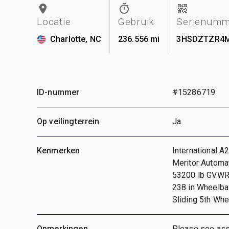
Locatie
Gebruik
Serienumm
Charlotte, NC
236.556 mi
3HSDZTZR4M
ID-nummer
#15286719
Op veilingterrein
Ja
Kenmerken
International A
Meritor Automat
53200 lb GVWR,
238 in Wheelba
Sliding 5th Whe
Opmerkingen
Please see ass