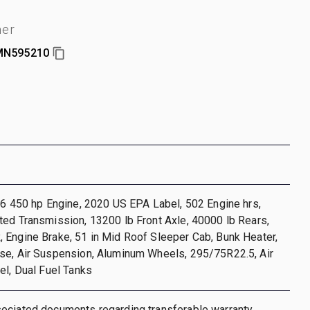
er
N595210
26 450 hp Engine, 2020 US EPA Label, 502 Engine hrs,
ed Transmission, 13200 lb Front Axle, 40000 lb Rears,
 Engine Brake, 51 in Mid Roof Sleeper Cab, Bunk Heater,
se, Air Suspension, Aluminum Wheels, 295/75R22.5, Air
el, Dual Fuel Tanks
ociated documents regarding transferable warranty