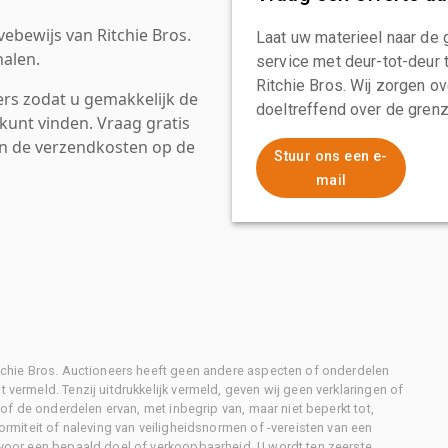
ebewijs van Ritchie Bros.
Laat uw materieel naar de 
alen.
service met deur-tot-deur 
Ritchie Bros. Wij zorgen ov
rs zodat u gemakkelijk de
doeltreffend over de grenz
kunt vinden. Vraag gratis
an de verzendkosten op de
Stuur ons een e-
mail
Ritchie Bros. Auctioneers heeft geen andere aspecten of onderdelen
 vermeld. Tenzij uitdrukkelijk vermeld, geven wij geen verklaringen of
l of de onderdelen ervan, met inbegrip van, maar niet beperkt tot,
formiteit of naleving van veiligheidsnormen of -vereisten van een
d voor een bepaald doel of verkoopbaarheid. U wordt ten zeerste