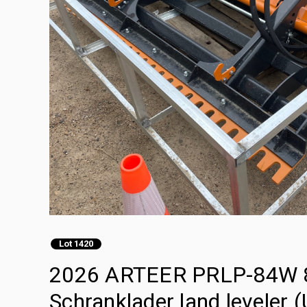
Lot 1420
2026 ARTEER PRLP-84W 8
Schranklader land leveler 