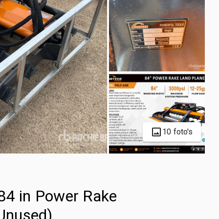
10 foto's
4 in Power Rake
(Unused)