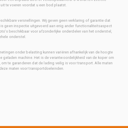
uit te voeren voordat u een bod plaatst.
eschikbare versnellingen. Wij geven geen verklaring of garantie dat
r is geen inspectie uitgevoerd aan enig ander functionaliteitsaspect
 foto's beschikbaar voor afzonderlijke onderdelen van het onderstel,
ehele onderstel.
metingen onder belasting kunnen variëren afhankelijk van de hoogte
e geladen machine. Het is de verantwoordelijkheid van de koper om
, om te garanderen dat de lading veilig is voor transport. Alle maten
deze maten voor transportdoeleinden.