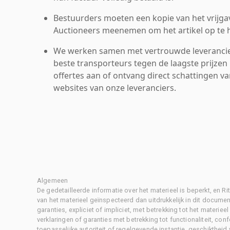
Bestuurders moeten een kopie van het vrijgav
Auctioneers meenemen om het artikel op te h
We werken samen met vertrouwde leverancie
beste transporteurs tegen de laagste prijzen 
offertes aan of ontvang direct schattingen v
websites van onze leveranciers.
Algemeen
De gedetailleerde informatie over het materieel is beperkt, en 
van het materieel geïnspecteerd dan uitdrukkelijk in dit document
garanties, expliciet of impliciet, met betrekking tot het materiee
verklaringen of garanties met betrekking tot functionaliteit, con
toepasselijke autoriteit of regelgevende instantie, geschikthei