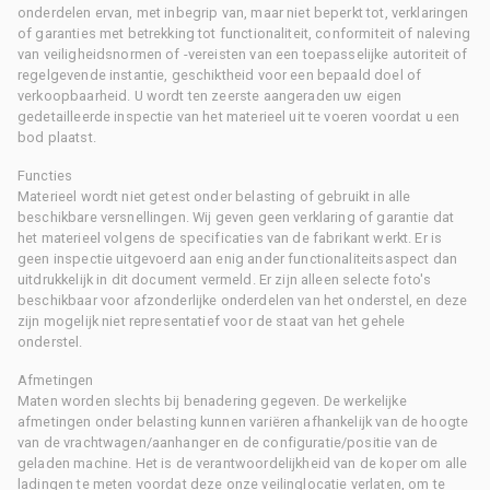
onderdelen ervan, met inbegrip van, maar niet beperkt tot, verklaringen
of garanties met betrekking tot functionaliteit, conformiteit of naleving
van veiligheidsnormen of -vereisten van een toepasselijke autoriteit of
regelgevende instantie, geschiktheid voor een bepaald doel of
verkoopbaarheid. U wordt ten zeerste aangeraden uw eigen
gedetailleerde inspectie van het materieel uit te voeren voordat u een
bod plaatst.
Functies
Materieel wordt niet getest onder belasting of gebruikt in alle
beschikbare versnellingen. Wij geven geen verklaring of garantie dat
het materieel volgens de specificaties van de fabrikant werkt. Er is
geen inspectie uitgevoerd aan enig ander functionaliteitsaspect dan
uitdrukkelijk in dit document vermeld. Er zijn alleen selecte foto's
beschikbaar voor afzonderlijke onderdelen van het onderstel, en deze
zijn mogelijk niet representatief voor de staat van het gehele
onderstel.
Afmetingen
Maten worden slechts bij benadering gegeven. De werkelijke
afmetingen onder belasting kunnen variëren afhankelijk van de hoogte
van de vrachtwagen/aanhanger en de configuratie/positie van de
geladen machine. Het is de verantwoordelijkheid van de koper om alle
ladingen te meten voordat deze onze veilinglocatie verlaten, om te